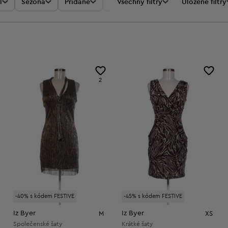
l
Sezóna
Přidané
Akce
Všechny filtry
Cena
Uložené filtry
2
-40% s kódem FESTIVE
-45% s kódem FESTIVE
Iz Byer
Iz Byer
M
XS
Společenské šaty
Krátké šaty