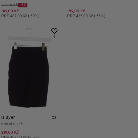
Původní cena:
179,00 Kč
-16%
Discount Price:
Snížená cena:
149,00 Kč
189,00 Kč
Doporučená cena:
Doporučená cena:
RRP
487,00 Kč (-69%)
RRP
435,00 Kč (-56%)
4
Iz Byer
XS
Krátká sukně
219,00 Kč
Doporučená cena:
RRP
487,00 Kč (-55%)