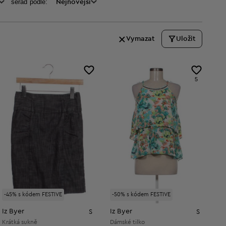
seraď podle:
Nejnovější
Vymazat
Uložit
5
-45% s kódem FESTIVE
-50% s kódem FESTIVE
Iz Byer
Iz Byer
S
S
Krátká sukně
Dámské tilko