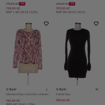
Původní cena:
Původní cena:
779,00 Kč
-9%
419,00 Kč
-9%
Discount Price:
Discount Price:
Snížená cena:
Snížená cena:
709,00 Kč
379,00 Kč
Doporučená cena:
Doporučená cena:
RRP
1 487,00 Kč (-52%)
RRP
987,00 Kč (-61%)
Iz Byer
Iz Byer
L
M
Dámská blůza s dlouhým rukávem
Krátké šaty
959,00 Kč
120,00 Kč
Doporučená cena:
RRP
487,00 Kč (-75%)