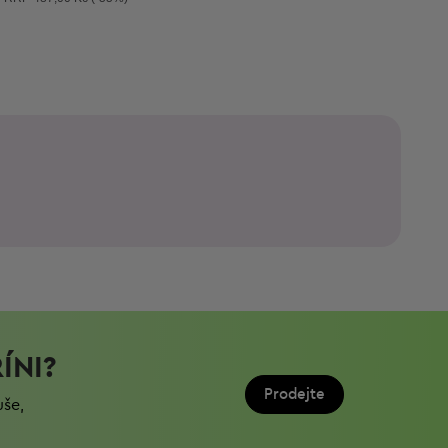
ÍNI?
Prodejte
uše,