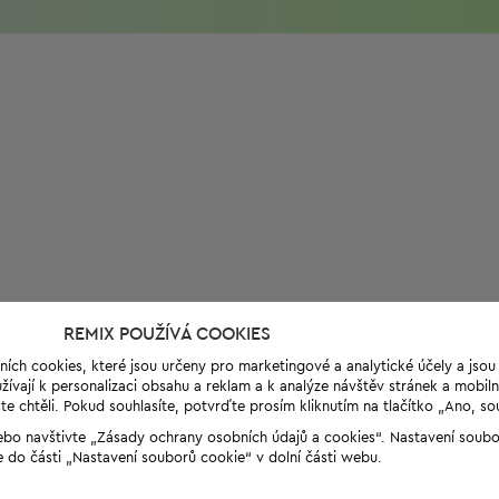
REMIX POUŽÍVÁ COOKIES
ních cookies, které jsou určeny pro marketingové a analytické účely a jso
ívají k personalizaci obsahu a reklam a k analýze návštěv stránek a mobiln
e chtěli. Pokud souhlasíte, potvrďte prosím kliknutím na tlačítko „Ano, so
“ nebo navštivte „Zásady ochrany osobních údajů a cookies“. Nastavení soub
e do části „Nastavení souborů cookie“ v dolní části webu.