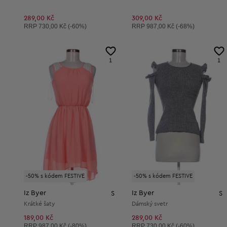
289,00 Kč
309,00 Kč
Doporučená cena:
Doporučená cena:
RRP
730,00 Kč (-60%)
RRP
987,00 Kč (-68%)
1
1
-50% s kódem FESTIVE
-50% s kódem FESTIVE
Iz Byer
Iz Byer
S
S
Krátké šaty
Dámský svetr
189,00 Kč
289,00 Kč
Doporučená cena:
Doporučená cena:
RRP
987,00 Kč (-80%)
RRP
730,00 Kč (-60%)