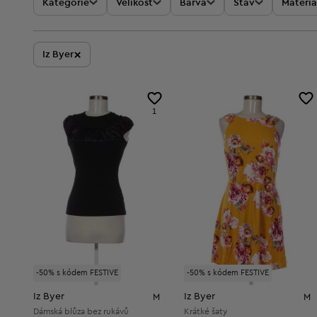
Kategorie
Velikost
Barva
Stav
Materiá
×
Iz Byer
1
-50% s kódem FESTIVE
-50% s kódem FESTIVE
Iz Byer
Iz Byer
M
M
Dámská blůza bez rukávů
Krátké šaty