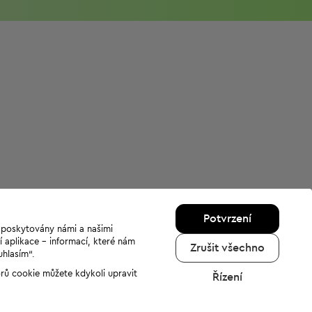
Potvrzení
u poskytovány námi a našimi
í aplikace - informací, které nám
Zrušit všechno
uhlasím“.
orů cookie můžete kdykoli upravit
Řízení