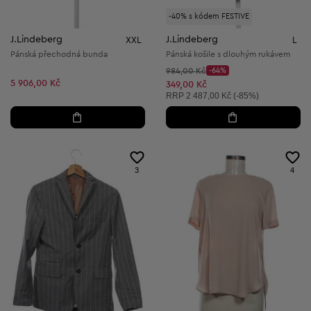
-40% s kódem FESTIVE
J.Lindeberg
J.Lindeberg
XXL
L
Pánská přechodná bunda
Pánská košile s dlouhým rukávem
Původní cena:
984,00 Kč
-64%
Discount Price:
5 906,00 Kč
Snížená cena:
349,00 Kč
Doporučená cena:
RRP
2 487,00 Kč (-85%)
3
4