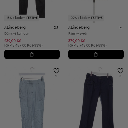
-15% s kódem FESTIVE
-20% s kódem FESTIVE
J.Lindeberg
J.Lindeberg
XS
M
Dámské kalhoty
Pánský svetr
239,00 Kč
379,00 Kč
Doporučená cena:
Doporučená cena:
RRP
3 487,00 Kč (-93%)
RRP
3 743,00 Kč (-89%)
9
3