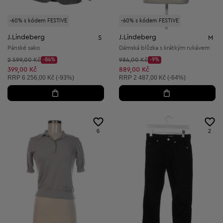
-60% s kódem FESTIVE
-60% s kódem FESTIVE
J.Lindeberg
J.Lindeberg
S
M
Pánské sako
Dámská blůzka s krátkým rukávem
Původní cena:
Původní cena:
2 599,00 Kč
-84%
984,00 Kč
-9%
Discount Price:
Discount Price:
Snížená cena:
Snížená cena:
399,00 Kč
889,00 Kč
Doporučená cena:
Doporučená cena:
RRP
6 256,00 Kč (-93%)
RRP
2 487,00 Kč (-64%)
6
2