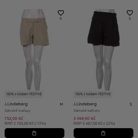
5
3
-50% s kódem FESTIVE
-50% s kódem FESTIVE
J.Lindeberg
J.Lindeberg
M
S
Dámské kraťasy
Dámské kalhoty
752,00 Kč
3 049,00 Kč
Doporučená cena:
Doporučená cena:
RRP
2 743,00 Kč (-72%)
RRP
3 487,00 Kč (-12%)