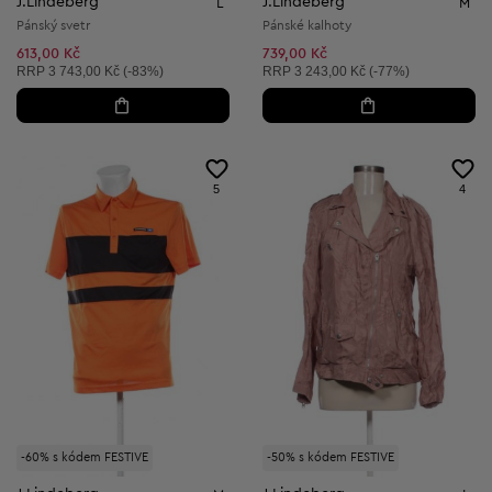
J.Lindeberg
J.Lindeberg
L
M
Pánský svetr
Pánské kalhoty
613,00 Kč
739,00 Kč
Doporučená cena:
Doporučená cena:
RRP
3 743,00 Kč (-83%)
RRP
3 243,00 Kč (-77%)
5
4
-60% s kódem FESTIVE
-50% s kódem FESTIVE