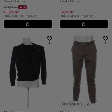
Dámské kalhoty
Pánské kalhoty
Původní cena:
809,00 Kč
-40%
Discount Price:
Snížená cena:
485,00 Kč
319,00 Kč
Doporučená cena:
Doporučená cena:
RRP
3 987,00 Kč (-87%)
RRP
3 243,00 Kč (-90%)
4
9
-50% s kódem FESTIVE