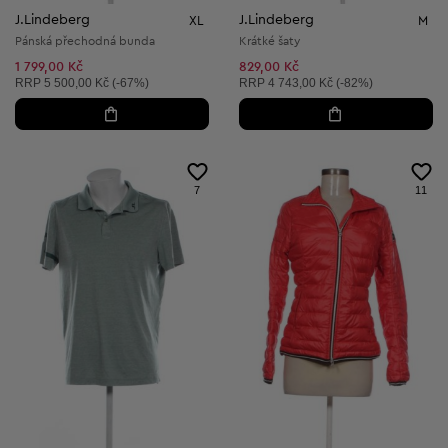
J.Lindeberg
J.Lindeberg
XL
M
Pánská přechodná bunda
Krátké šaty
1 799,00 Kč
829,00 Kč
Doporučená cena:
Doporučená cena:
RRP
5 500,00 Kč (-67%)
RRP
4 743,00 Kč (-82%)
7
11