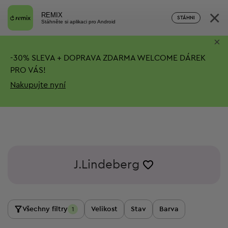
×
REMIX
STÁHNI
Stáhněte si aplikaci pro Android
×
-
30%
SLEVA + DOPRAVA ZDARMA
WELCOME DÁREK
PRO VÁS!
Nakupujte nyní
J.Lindeberg
Všechny filtry
Velikost
Stav
Barva
1