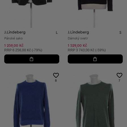
J.Lindeberg
J.Lindeberg
L
S
Pánské sako
Dámský svetr
1 259,00 Kč
1 529,00 Kč
Doporučená cena:
Doporučená cena:
RRP
6 256,00 Kč (-79%)
RRP
3 743,00 Kč (-59%)
8
7