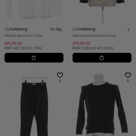
J.Lindeberg
J.Lindeberg
15-18y
L
Dětská sportovní blůza
Dámská přechodná bunda
291,00 Kč
379,00 Kč
Doporučená cena:
Doporučená cena:
RRP
987,00 Kč (-70%)
RRP
5 000,00 Kč (-92%)
5
5