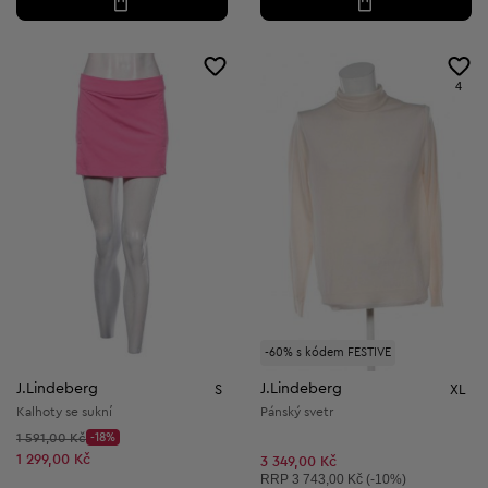
4
-60% s kódem FESTIVE
J.Lindeberg
J.Lindeberg
S
XL
Kalhoty se sukní
Pánský svetr
Původní cena:
1 591,00 Kč
-18%
Discount Price:
Snížená cena:
1 299,00 Kč
3 349,00 Kč
Doporučená cena:
RRP
3 743,00 Kč (-10%)