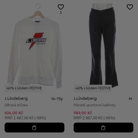
3
-40% s kódem FESTIVE
-40% s kódem FESTIVE
J.Lindeberg
J.Lindeberg
14-15y
M
Dětská blůzka
Pánské sportovní kalhoty
624,00 Kč
989,00 Kč
Doporučená cena:
Doporučená cena:
RRP
1 487,00 Kč (-58%)
RRP
2 987,00 Kč (-66%)