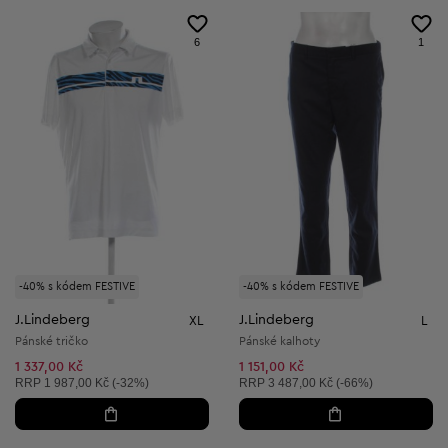
6
1
-40% s kódem FESTIVE
-40% s kódem FESTIVE
J.Lindeberg
J.Lindeberg
XL
L
Pánské tričko
Pánské kalhoty
1 337,00 Kč
1 151,00 Kč
Doporučená cena:
Doporučená cena:
RRP
1 987,00 Kč (-32%)
RRP
3 487,00 Kč (-66%)