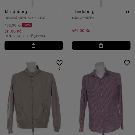
J.Lindeberg
J.Lindeberg
L
M
Dámská blůza bez rukávů
Pánské tričko
Původní cena:
432,00 Kč
-28%
Discount Price:
424,00 Kč
Snížená cena:
311,00 Kč
Doporučená cena:
RRP
2 243,00 Kč (-86%)
6