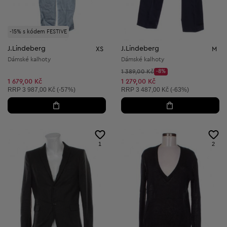
-15% s kódem FESTIVE
J.Lindeberg
J.Lindeberg
XS
M
Dámské kalhoty
Dámské kalhoty
Původní cena:
1 389,00 Kč
-8%
Discount Price:
Snížená cena:
1 679,00 Kč
1 279,00 Kč
Doporučená cena:
Doporučená cena:
RRP
3 987,00 Kč (-57%)
RRP
3 487,00 Kč (-63%)
1
2