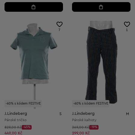
7
1
-60% s kódem FESTIVE
-60% s kódem FESTIVE
J.Lindeberg
J.Lindeberg
S
M
Pánské tričko
Pánské kalhoty
Původní cena:
Původní cena:
829,00 Kč
-45%
369,00 Kč
-19%
Discount Price:
Discount Price:
Snížená cena:
Snížená cena:
449,00 Kč
299,00 Kč