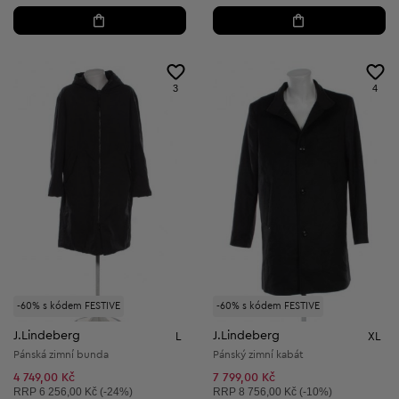
3
4
-60% s kódem FESTIVE
-60% s kódem FESTIVE
J.Lindeberg
J.Lindeberg
L
XL
Pánská zimní bunda
Pánský zimní kabát
4 749,00 Kč
7 799,00 Kč
Doporučená cena:
Doporučená cena:
RRP
6 256,00 Kč (-24%)
RRP
8 756,00 Kč (-10%)