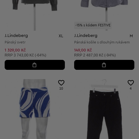
-15% s kódem FESTIVE
J.Lindeberg
J.Lindeberg
XL
M
Pánský svetr
Pánská košile s dlouhým rukávem
1 329,00 Kč
149,00 Kč
Doporučená cena:
Doporučená cena:
RRP
3 743,00 Kč (-64%)
RRP
2 487,00 Kč (-94%)
10
4