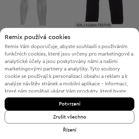
-15% s kódem FESTIVE
J.Lindeberg
J.Lindeberg
S
XS
Remix používá cookies
Pánské kraťasy
Pánské manšestráky
Remix Vám doporučuje, abyste souhlasili s používáním
Původní cena:
2 104,00 Kč
-8%
Discount Price:
funkčních cookies, které jsou určeny pro marketingové a
Snížená cena:
1 929,00 Kč
399,00 Kč
Doporučená cena:
analytické účely a jsou poskytovány námi a našimi
RRP
3 487,00 Kč (-88%)
marketingovými partnery a analytiky. Tyto soubory
cookie se používají k personalizaci obsahu a reklam a k
analýze návštěv stránek a mobilní aplikace - informací,
které nám pomáhají ukázat Vám produkty, které byste
4
23
chtěli. Pokud souhlasíte, potvrďte prosím kliknutím na
Potvrzení
tlačítko „Ano, souhlasím“.
Chcete-li získat více informací, klikněte na „Chci více
Zrušit všechno
informací“ nebo navštivte „Zásady ochrany osobních
Řízení
údajů a cookies“. Nastavení souborů cookie můžete