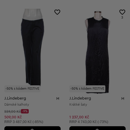
3
-50% s kódem FESTIVE
-50% s kódem FESTIVE
J.Lindeberg
J.Lindeberg
M
M
Dámské kalhoty
Krátké šaty
Původní cena:
559,00 Kč
-9%
Discount Price:
Snížená cena:
509,00 Kč
1 237,00 Kč
Doporučená cena:
Doporučená cena:
RRP
3 487,00 Kč (-85%)
RRP
4 743,00 Kč (-73%)