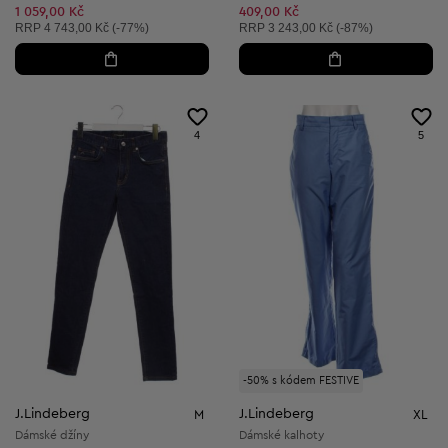
Snížená cena:
Snížená cena:
1 059,00 Kč
409,00 Kč
Doporučená cena:
Doporučená cena:
RRP
4 743,00 Kč (-77%)
RRP
3 243,00 Kč (-87%)
4
5
-50% s kódem FESTIVE
J.Lindeberg
J.Lindeberg
M
XL
Dámské džíny
Dámské kalhoty