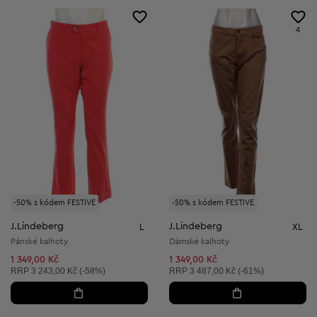
4
-50% s kódem FESTIVE
-50% s kódem FESTIVE
J.Lindeberg
J.Lindeberg
L
XL
Pánské kalhoty
Dámské kalhoty
1 349,00 Kč
1 349,00 Kč
Doporučená cena:
Doporučená cena:
RRP
3 243,00 Kč (-58%)
RRP
3 487,00 Kč (-61%)