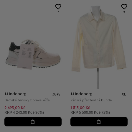
7
3
J.Lindeberg
J.Lindeberg
38½
XL
Dámské tenisky z pravé kůže
Pánská přechodná bunda
2 693,00 Kč
1 513,00 Kč
Doporučená cena:
Doporučená cena:
RRP
4 243,00 Kč (-36%)
RRP
5 500,00 Kč (-72%)