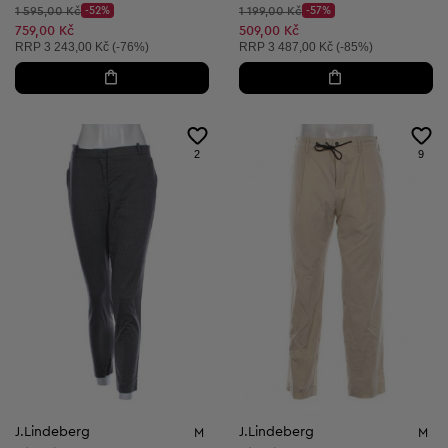
Původní cena:
Původní cena:
1 595,00 Kč
-52%
1 199,00 Kč
-57%
Discount Price:
Discount Price:
Snížená cena:
Snížená cena:
759,00 Kč
509,00 Kč
Doporučená cena:
Doporučená cena:
RRP
3 243,00 Kč (-76%)
RRP
3 487,00 Kč (-85%)
2
9
J.Lindeberg
J.Lindeberg
M
M