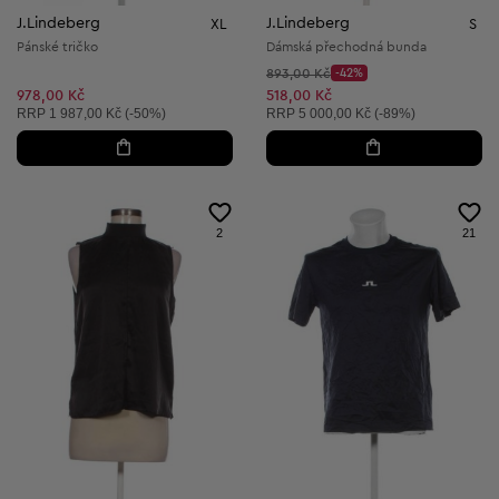
J.Lindeberg
J.Lindeberg
XL
S
Pánské tričko
Dámská přechodná bunda
Původní cena:
893,00 Kč
-42%
Discount Price:
Snížená cena:
978,00 Kč
518,00 Kč
Doporučená cena:
Doporučená cena:
RRP
1 987,00 Kč (-50%)
RRP
5 000,00 Kč (-89%)
2
21