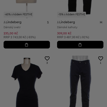
-60% s kódem FESTIVE
-15% s kódem FESTIVE
J.Lindeberg
J.Lindeberg
S
M
Dámský svetr
Dámské kalhoty
235,00 Kč
309,00 Kč
Doporučená cena:
Doporučená cena:
RRP
3 743,00 Kč (-93%)
RRP
3 487,00 Kč (-91%)
3
1