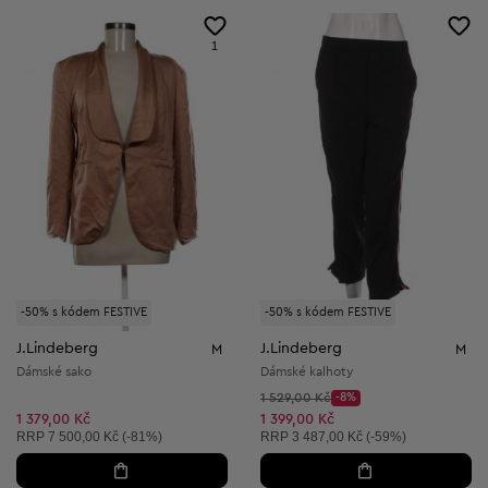
1
-50% s kódem FESTIVE
-50% s kódem FESTIVE
J.Lindeberg
J.Lindeberg
M
M
Dámské sako
Dámské kalhoty
Původní cena:
1 529,00 Kč
-8%
Discount Price:
Snížená cena:
1 379,00 Kč
1 399,00 Kč
Doporučená cena:
Doporučená cena:
RRP
7 500,00 Kč (-81%)
RRP
3 487,00 Kč (-59%)