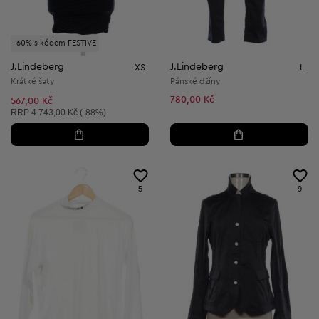
-60% s kódem FESTIVE
J.Lindeberg
J.Lindeberg
XS
L
Krátké šaty
Pánské džíny
780,00 Kč
567,00 Kč
Doporučená cena:
RRP
4 743,00 Kč (-88%)
5
9