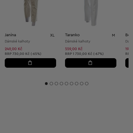
Janina
Taranko
Bez
XL
M
Dámské kalhoty
Dámské kalhoty
Dáms
249,00 Kč
559,00 Kč
199,
Doporučená cena:
Doporučená cena:
Dopo
RRP
730,00 Kč (-65%)
RRP
1 730,00 Kč (-67%)
RRP