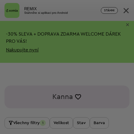
×
REMIX
STÁHNI
Stáhněte si aplikaci pro Android
×
-
30%
SLEVA + DOPRAVA ZDARMA
WELCOME DÁREK
PRO VÁS!
Nakupujte nyní
Kanna
Všechny filtry
Velikost
Stav
Barva
1