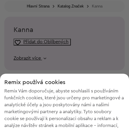
Hlavní Strana
Katalog Značek
Kanna
Kanna
Přídat do Oblíbených
Zobrazit více
Remix používá cookies
Remix Vám doporučuje, abyste souhlasili s používáním
funkčních cookies, které jsou určeny pro marketingové a
analytické účely a jsou poskytovány námi a našimi
marketingovými partnery a analytiky. Tyto soubory
cookie se používají k personalizaci obsahu a reklam a k
analýze návštěv stránek a mobilní aplikace - informací,
POTŘEBUJETE PROSTOR VE