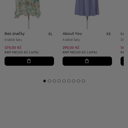
Bez značky
About You
Lof
XL
XS
Krátké šaty
Krátké šaty
Dlou
579,00 Kč
299,00 Kč
569
Doporučená cena:
Doporučená cena:
Dopo
RRP
987,00 Kč (-41%)
RRP
987,00 Kč (-69%)
RRP