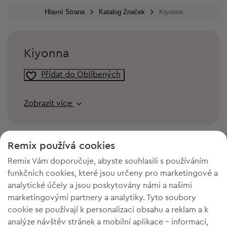
Hlavní Strana
Katalog Značek
Kiyonna
Kiyonna
Přídat do Oblíbených
Zobrazit více
Remix používá cookies
Remix Vám doporučuje, abyste souhlasili s používáním
funkčních cookies, které jsou určeny pro marketingové a
analytické účely a jsou poskytovány námi a našimi
marketingovými partnery a analytiky. Tyto soubory
cookie se používají k personalizaci obsahu a reklam a k
analýze návštěv stránek a mobilní aplikace - informací,
POTŘEBUJETE PROSTOR VE