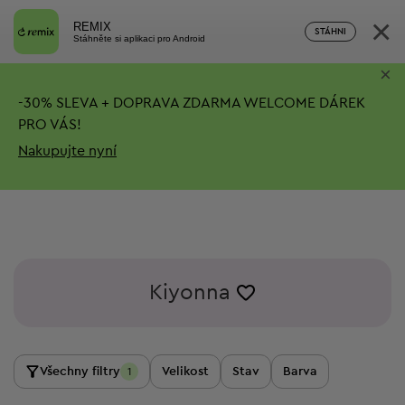
×
REMIX
STÁHNI
Stáhněte si aplikaci pro Android
×
-
30%
SLEVA + DOPRAVA ZDARMA
WELCOME DÁREK
PRO VÁS!
Nakupujte nyní
Kiyonna
Všechny filtry
Velikost
Stav
Barva
1