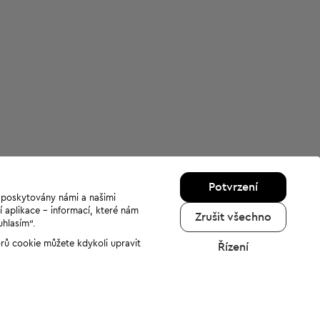
Potvrzení
u poskytovány námi a našimi
í aplikace - informací, které nám
Zrušit všechno
uhlasím“.
orů cookie můžete kdykoli upravit
Řízení