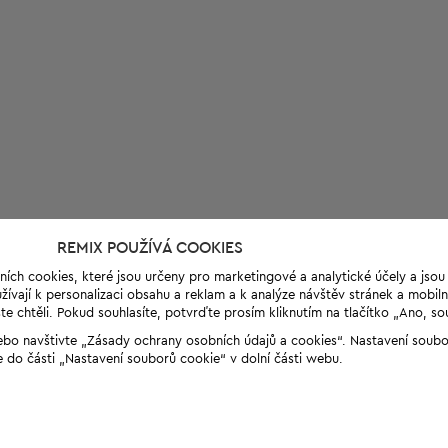
REMIX POUŽÍVÁ COOKIES
ních cookies, které jsou určeny pro marketingové a analytické účely a jso
ívají k personalizaci obsahu a reklam a k analýze návštěv stránek a mobiln
e chtěli. Pokud souhlasíte, potvrďte prosím kliknutím na tlačítko „Ano, so
“ nebo navštivte „Zásady ochrany osobních údajů a cookies“. Nastavení soub
e do části „Nastavení souborů cookie“ v dolní části webu.