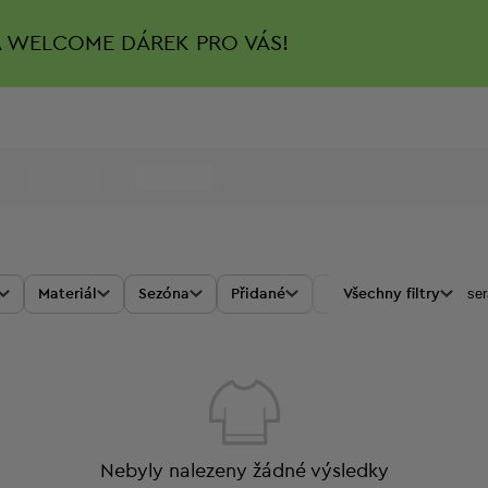
A
WELCOME DÁREK PRO VÁS!
ser
Materiál
Sezóna
Přidané
Akce
Všechny filtry
Cena
Nebyly nalezeny žádné výsledky