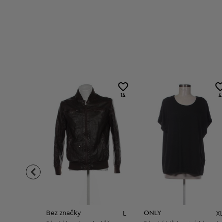
14
4
Bez značky
ONLY
L
X