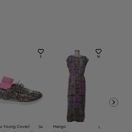
5
16
u Young Coveri
Mango
ONLY
34
L