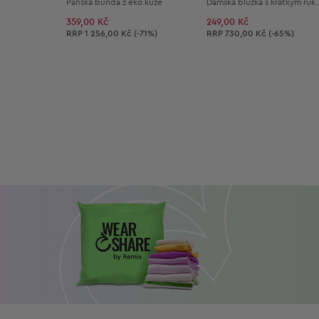
Pánská bunda z eko kůže
Dámská blůzka s kr
359,00 Kč
249,00 Kč
Doporučená cena:
Doporučená cena:
RRP
1 256,00 Kč (-71%)
RRP
730,00 Kč (-65%)