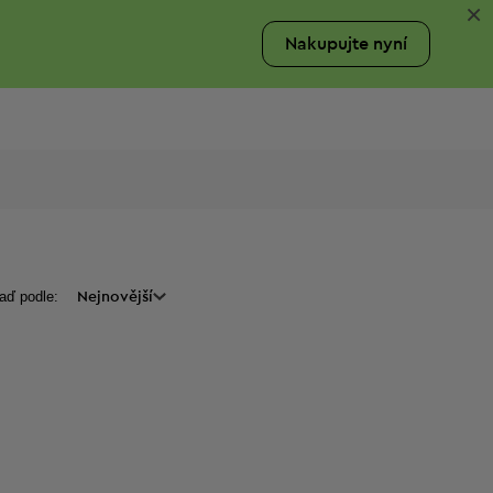
×
Nakupujte nyní
aď podle:
Nejnovější