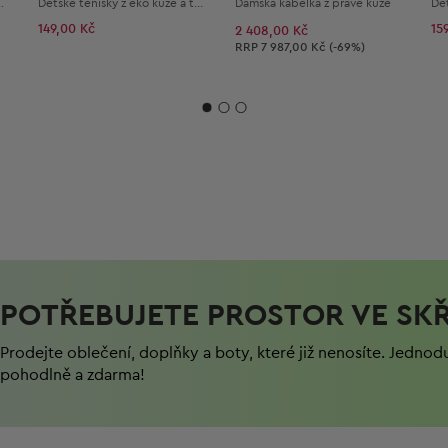
átkým rukávem
Dětské tenisky z eko kůže a textilu
Dámská kabelka z pravé kůže
149,00 Kč
15
2 408,00 Kč
Doporučená cena:
RRP
7 987,00 Kč (-69%)
POTŘEBUJETE PROSTOR VE SKŘ
Prodejte oblečení, doplňky a boty, které již nenosíte. Jednod
pohodlně a zdarma!