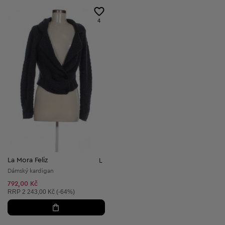
4
La Mora Feliz
L
Dámský kardigan
792,00 Kč
Doporučená cena:
RRP
2 243,00 Kč (-64%)