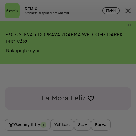
×
REMIX
STÁHNI
Stáhněte si aplikaci pro Android
×
-
30%
SLEVA + DOPRAVA ZDARMA
WELCOME DÁREK
PRO VÁS!
Nakupujte nyní
La Mora Feliz
Všechny filtry
Velikost
Stav
Barva
1