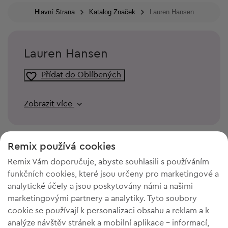
Hlavní Strana
Katalog Značek
Lauren Hansen
Lauren Hansen
Přídat do Oblíbených
Zobrazit více
Remix používá cookies
Remix Vám doporučuje, abyste souhlasili s používáním
funkčních cookies, které jsou určeny pro marketingové a
analytické účely a jsou poskytovány námi a našimi
marketingovými partnery a analytiky. Tyto soubory
cookie se používají k personalizaci obsahu a reklam a k
analýze návštěv stránek a mobilní aplikace - informací,
POTŘEBUJETE PROSTOR VE