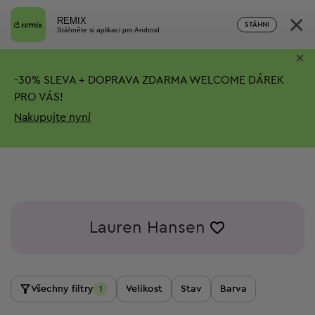
×
REMIX
STÁHNI
Stáhněte si aplikaci pro Android
×
-
30%
SLEVA + DOPRAVA ZDARMA
WELCOME DÁREK
PRO VÁS!
Nakupujte nyní
Lauren Hansen
Všechny filtry
Velikost
Stav
Barva
1