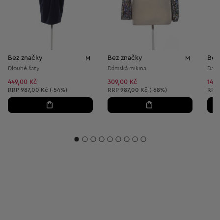
Bez značky
Bez značky
Bez
M
M
Dlouhé šaty
Dámská mikina
Dáms
449,00 Kč
309,00 Kč
149,
Doporučená cena:
Doporučená cena:
Dopo
RRP
987,00 Kč (-54%)
RRP
987,00 Kč (-68%)
RRP