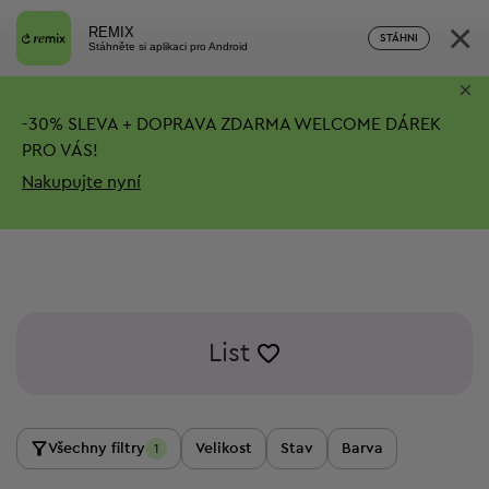
×
REMIX
STÁHNI
Stáhněte si aplikaci pro Android
×
-
30%
SLEVA + DOPRAVA ZDARMA
WELCOME DÁREK
PRO VÁS!
Nakupujte nyní
List
Všechny filtry
Velikost
Stav
Barva
1