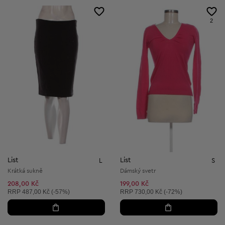
2
List
List
L
S
Krátká sukně
Dámský svetr
208,00 Kč
199,00 Kč
Doporučená cena:
Doporučená cena:
RRP
487,00 Kč (-57%)
RRP
730,00 Kč (-72%)