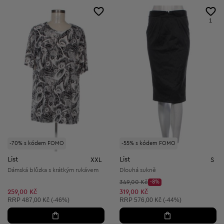
1
-70% s kódem FOMO
-55% s kódem FOMO
List
List
XXL
S
Dámská blůzka s krátkým rukávem
Dlouhá sukně
Původní cena:
349,00 Kč
-8%
Discount Price:
Snížená cena:
259,00 Kč
319,00 Kč
Doporučená cena:
Doporučená cena:
RRP
487,00 Kč (-46%)
RRP
576,00 Kč (-44%)