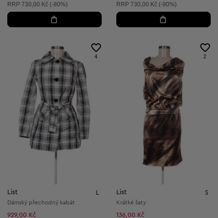
Doporučená cena:
Doporučená cena:
RRP
730,00 Kč (-80%)
RRP
730,00 Kč (-90%)
4
2
List
List
L
S
Dámský přechodný kabát
Krátké šaty
929,00 Kč
136,00 Kč