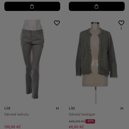
1
List
List
M
M
Dámské kalhoty
Dámský kardigan
Původní cena:
425,00 Kč
-83%
Discount Price:
Snížená cena:
139,00 Kč
69,00 Kč