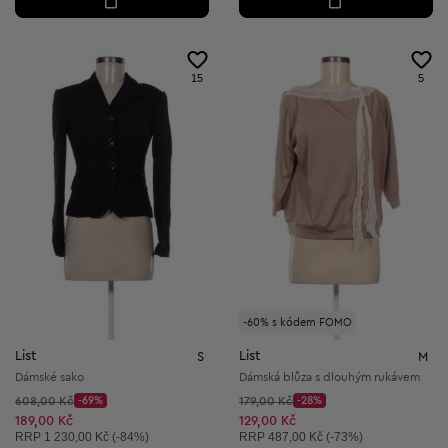
15
5
-60% s kódem FOMO
List
List
S
M
Dámské sako
Dámská blůza s dlouhým rukávem
Původní cena:
Původní cena:
608,00 Kč
-69%
179,00 Kč
-28%
Discount Price:
Discount Price:
Snížená cena:
Snížená cena:
189,00 Kč
129,00 Kč
Doporučená cena:
Doporučená cena:
RRP
1 230,00 Kč (-84%)
RRP
487,00 Kč (-73%)