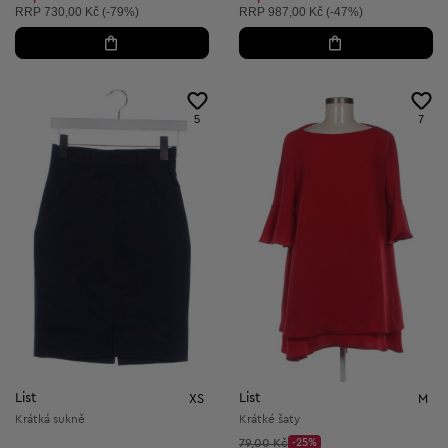
Doporučená cena:
Doporučená cena:
RRP
730,00 Kč (-79%)
RRP
987,00 Kč (-47%)
5
7
List
List
XS
M
Krátká sukně
Krátké šaty
Původní cena:
79,00 Kč
-25%