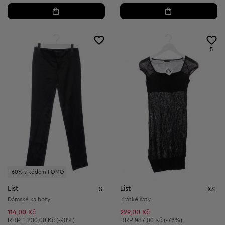
5
-60% s kódem FOMO
List
List
S
XS
Dámské kalhoty
Krátké šaty
114,00 Kč
229,00 Kč
Doporučená cena:
Doporučená cena:
RRP
1 230,00 Kč (-90%)
RRP
987,00 Kč (-76%)