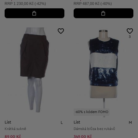
Doporučená cena:
Doporučená cena:
RRP
1 230,00 Kč (-42%)
RRP
487,00 Kč (-40%)
3
-60% s kódem FOMO
List
List
L
M
Krátká sukně
Dámská blůza bez rukávů
89,00 Kč
349,00 Kč