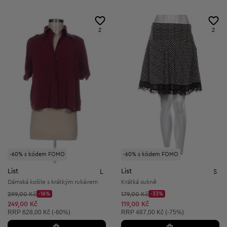
2
2
-60% s kódem FOMO
-60% s kódem FOMO
List
List
L
S
Dámská košile s krátkým rukávem
Krátká sukně
Původní cena:
Původní cena:
299,00 Kč
-16%
179,00 Kč
-33%
Discount Price:
Discount Price:
Snížená cena:
Snížená cena:
249,00 Kč
119,00 Kč
Doporučená cena:
Doporučená cena:
RRP
628,00 Kč (-60%)
RRP
487,00 Kč (-75%)