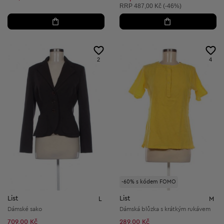
Doporučená cena:
RRP
487,00 Kč (-46%)
2
4
-60% s kódem FOMO
List
List
L
M
Dámské sako
Dámská blůzka s krátkým rukávem
709,00 Kč
289,00 Kč