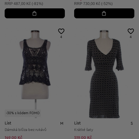
Doporučená cena:
Doporučená cena:
RRP
487,00 Kč (-81%)
RRP
730,00 Kč (-52%)
4
4
-30% s kódem FOMO
List
List
M
S
Dámská blůza bez rukávů
Krátké šaty
149,00 Kč
519,00 Kč