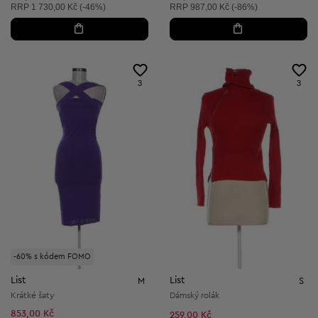
Doporučená cena:
Doporučená cena:
RRP
1 730,00 Kč (-46%)
RRP
987,00 Kč (-86%)
3
3
-60% s kódem FOMO
List
List
M
S
Krátké šaty
Dámský rolák
853,00 Kč
259,00 Kč