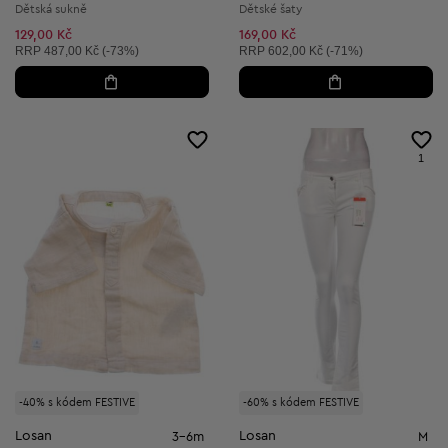
Dětská sukně
Dětské šaty
129,00 Kč
169,00 Kč
Doporučená cena:
Doporučená cena:
RRP
487,00 Kč (-73%)
RRP
602,00 Kč (-71%)
1
-40% s kódem FESTIVE
-60% s kódem FESTIVE
Losan
Losan
3-6m
M