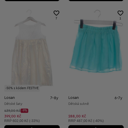
7
1
-50% s kódem FESTIVE
Losan
Losan
7-8y
6-7y
Dětské šaty
Dětská sukně
Původní cena:
439,00 Kč
-9%
Discount Price:
Snížená cena:
399,00 Kč
288,00 Kč
Doporučená cena:
Doporučená cena:
RRP
602,00 Kč (-33%)
RRP
487,00 Kč (-40%)