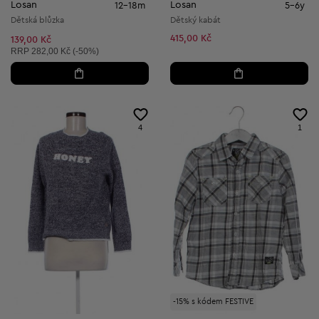
Losan
Losan
12-18m
5-6y
Dětská blůzka
Dětský kabát
415,00 Kč
139,00 Kč
Doporučená cena:
RRP
282,00 Kč (-50%)
4
1
-15% s kódem FESTIVE