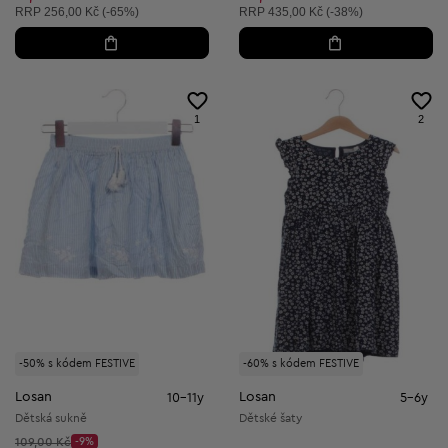
Doporučená cena:
Doporučená cena:
RRP
256,00 Kč (-65%)
RRP
435,00 Kč (-38%)
1
2
-50% s kódem FESTIVE
-60% s kódem FESTIVE
Losan
Losan
10-11y
5-6y
Dětská sukně
Dětské šaty
Původní cena:
109,00 Kč
-9%