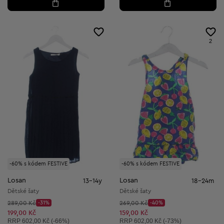
2
-60% s kódem FESTIVE
-60% s kódem FESTIVE
Losan
Losan
13-14y
18-24m
Dětské šaty
Dětské šaty
Původní cena:
Původní cena:
289,00 Kč
-31%
269,00 Kč
-40%
Discount Price:
Discount Price:
Snížená cena:
Snížená cena:
199,00 Kč
159,00 Kč
Doporučená cena:
Doporučená cena:
RRP
602,00 Kč (-66%)
RRP
602,00 Kč (-73%)