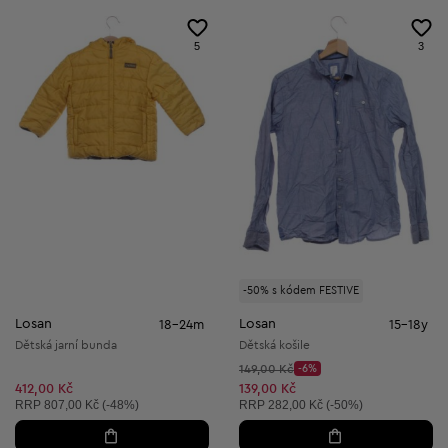
5
3
-50% s kódem FESTIVE
Losan
Losan
18-24m
15-18y
Dětská jarní bunda
Dětská košile
Původní cena:
149,00 Kč
-6%
Discount Price:
Snížená cena:
412,00 Kč
139,00 Kč
Doporučená cena:
Doporučená cena:
RRP
807,00 Kč (-48%)
RRP
282,00 Kč (-50%)