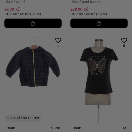
Dětská sukně
Dětská jarní bunda
99,00 Kč
289,00 Kč
Doporučená cena:
Doporučená cena:
RRP
487,00 Kč (-79%)
RRP
807,00 Kč (-64%)
1
5
-50% s kódem FESTIVE
Losan
Losan
6-9m
M