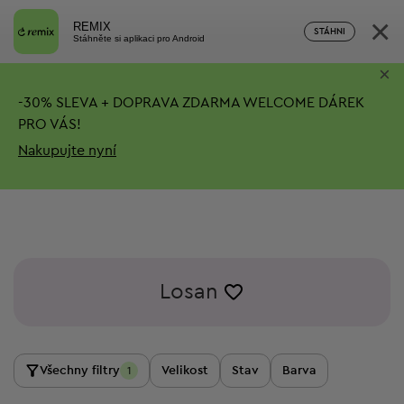
×
REMIX
STÁHNI
Stáhněte si aplikaci pro Android
×
-
30%
SLEVA + DOPRAVA ZDARMA
WELCOME DÁREK
PRO VÁS!
Nakupujte nyní
Losan
Všechny filtry
Velikost
Stav
Barva
1