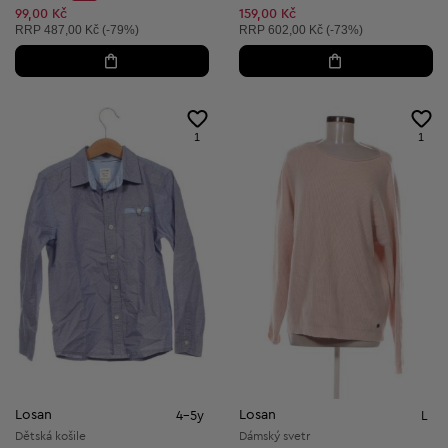
Discount Price:
Snížená cena:
99,00 Kč
159,00 Kč
Doporučená cena:
Doporučená cena:
RRP
487,00 Kč (-79%)
RRP
602,00 Kč (-73%)
1
1
Losan
Losan
4-5y
L
Dětská košile
Dámský svetr