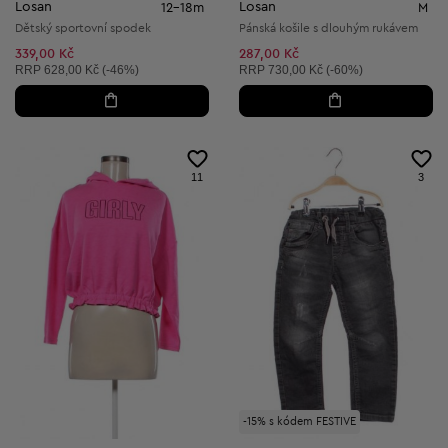
Losan
Losan
12-18m
M
Dětský sportovní spodek
Pánská košile s dlouhým rukávem
339,00 Kč
287,00 Kč
Doporučená cena:
Doporučená cena:
RRP
628,00 Kč (-46%)
RRP
730,00 Kč (-60%)
11
3
-15% s kódem FESTIVE