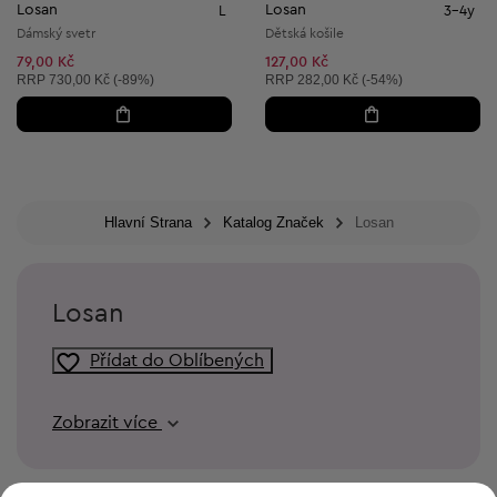
Losan
Losan
L
3-4y
Dámský svetr
Dětská košile
79,00 Kč
127,00 Kč
Doporučená cena:
Doporučená cena:
RRP
730,00 Kč (-89%)
RRP
282,00 Kč (-54%)
Hlavní Strana
Katalog Značek
Losan
Losan
Přídat do Oblíbených
Zobrazit více