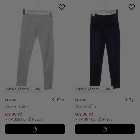
-50% s kódem FESTIVE
-50% s kódem FESTIVE
Losan
Losan
9-12m
6-7y
Dětské legíny
Dětské džíny
169,00 Kč
409,00 Kč
Doporučená cena:
Doporučená cena:
RRP
359,00 Kč (-52%)
RRP
807,00 Kč (-49%)