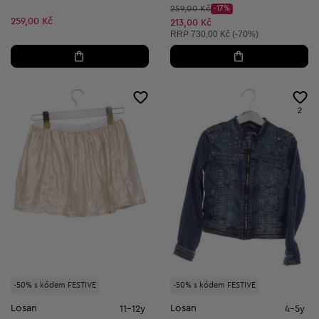
Původní cena:
259,00 Kč
-17%
Discount Price:
259,00 Kč
Snížená cena:
213,00 Kč
Doporučená cena:
RRP
730,00 Kč (-70%)
2
-50% s kódem FESTIVE
-50% s kódem FESTIVE
Losan
Losan
11-12y
4-5y