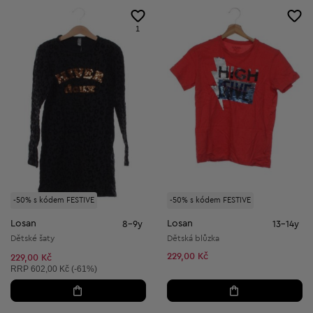
1
-50% s kódem FESTIVE
-50% s kódem FESTIVE
Losan
Losan
8-9y
13-14y
Dětské šaty
Dětská blůzka
229,00 Kč
229,00 Kč
Doporučená cena:
RRP
602,00 Kč (-61%)