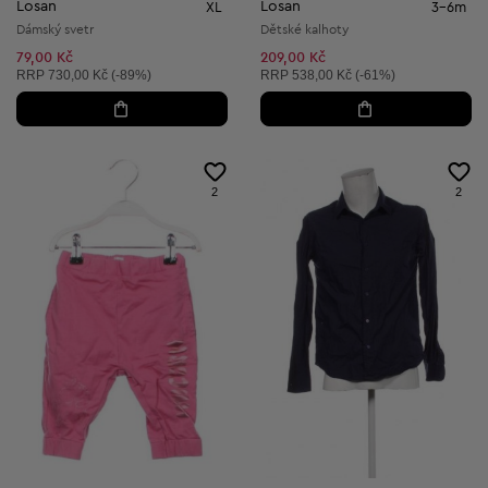
Losan
Losan
XL
3-6m
Dámský svetr
Dětské kalhoty
79,00 Kč
209,00 Kč
Doporučená cena:
Doporučená cena:
RRP
730,00 Kč (-89%)
RRP
538,00 Kč (-61%)
2
2