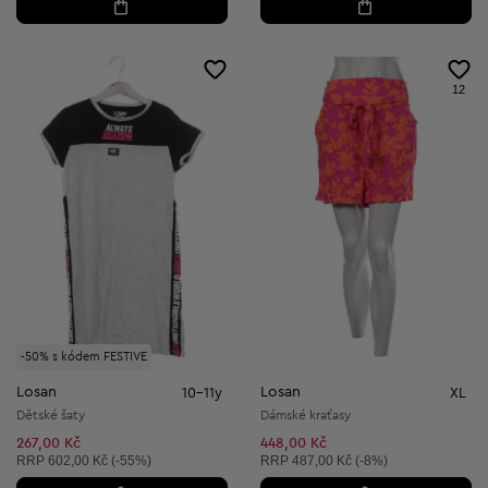
12
-50% s kódem FESTIVE
Losan
Losan
10-11y
XL
Dětské šaty
Dámské kraťasy
267,00 Kč
448,00 Kč
Doporučená cena:
Doporučená cena:
RRP
602,00 Kč (-55%)
RRP
487,00 Kč (-8%)