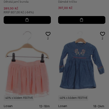
Dětská jarní bunda
Dámské tričko
397,00 Kč
289,00 Kč
Doporučená cena:
RRP
807,00 Kč (-64%)
2
2
-40% s kódem FESTIVE
-40% s kódem FESTIVE
Losan
Losan
12-18m
18-24m