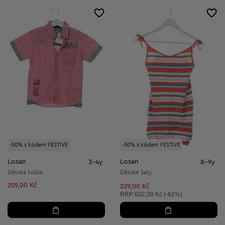
-50% s kódem FESTIVE
-50% s kódem FESTIVE
Losan
Losan
3-4y
8-9y
Dětská košile
Dětské šaty
229,00 Kč
229,00 Kč
Doporučená cena:
RRP
602,00 Kč (-61%)