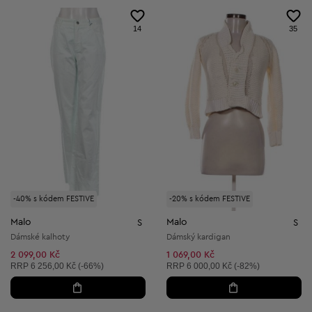
14
35
-40% s kódem FESTIVE
-20% s kódem FESTIVE
Malo
Malo
S
S
Dámské kalhoty
Dámský kardigan
2 099,00 Kč
1 069,00 Kč
Doporučená cena:
Doporučená cena:
RRP
6 256,00 Kč (-66%)
RRP
6 000,00 Kč (-82%)