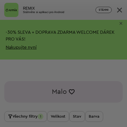
×
REMIX
STÁHNI
Stáhněte si aplikaci pro Android
×
-
30%
SLEVA + DOPRAVA ZDARMA
WELCOME DÁREK
PRO VÁS!
Nakupujte nyní
Malo
Všechny filtry
Velikost
Stav
Barva
1