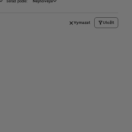
seraď podle:
Nejnovější
Vymazat
Uložit