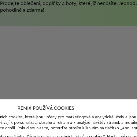
Prodejte oblečení, doplňky a boty, které již nenosíte. Jednod
pohodlně a zdarma!
REMIX POUŽÍVÁ COOKIES
ních cookies, které jsou určeny pro marketingové a analytické účely a jso
ívají k personalizaci obsahu a reklam a k analýze návštěv stránek a mobiln
e chtěli. Pokud souhlasíte, potvrďte prosím kliknutím na tlačítko „Ano, so
“ nebo navštivte „Zásady ochrany osobních údajů a cookies“. Nastavení soub