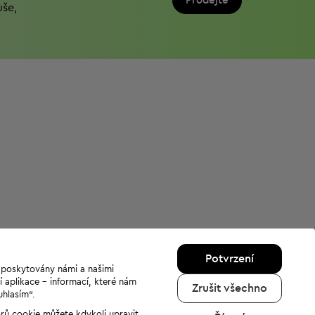
Prodejte
uše,
Potvrzení
u poskytovány námi a našimi
í aplikace - informací, které nám
Zrušit všechno
uhlasím“.
orů cookie můžete kdykoli upravit