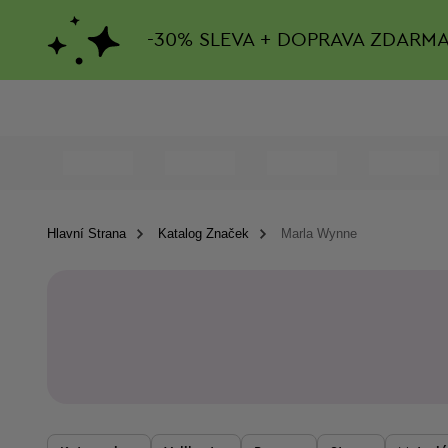
-
30%
SLEVA + DOPRAVA ZDARM
Hlavní Strana
Katalog Značek
Marla Wynne