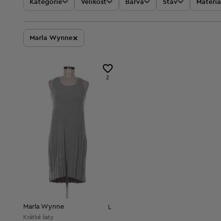
Kategorie
Velikost
Barva
Stav
Materiá
×
Marla Wynne
2
Marla Wynne
L
Krátké šaty