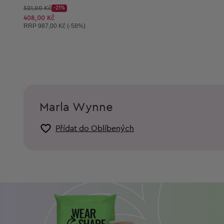
Původní cena:
521,00 Kč
-21%
Discount Price:
Snížená cena:
408,00 Kč
Doporučená cena:
RRP
987,00 Kč (-58%)
Marla Wynne
Přídat do Oblíbených