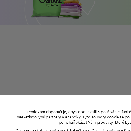
Remix Vám doporučuje, abyste souhlasili s používáním funkč
marketingovými partnery a analytiky. Tyto soubory cookie se použ
pomáhají ukázat Vám produkty, které byst
Chcete-li získat více informací, klikněte na „Chci více informací