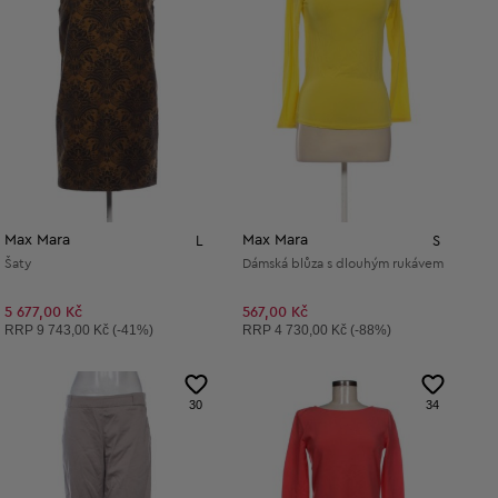
Max Mara
Max Mara
L
S
Šaty
Dámská blůza s dlouhým rukávem
5 677,00 Kč
567,00 Kč
Doporučená cena:
Doporučená cena:
RRP
9 743,00 Kč (-41%)
RRP
4 730,00 Kč (-88%)
30
34