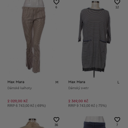
6
12
Max Mara
Max Mara
M
L
Dámské kalhoty
Dámský svetr
2 029,00 Kč
2 369,00 Kč
Doporučená cena:
Doporučená cena:
RRP
6 743,00 Kč (-69%)
RRP
9 743,00 Kč (-75%)
36
7