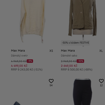
-50% s kódem FESTIVE
Max Mara
Max Mara
XS
XL
Dámský svetr
Dámské sako
Původní cena:
Původní cena:
4 949,00 Kč
-9%
2 949,00 Kč
-10%
Discount Price:
Discount Price:
Snížená cena:
Snížená cena:
4 499,00 Kč
2 649,00 Kč
Doporučená cena:
Doporučená cena:
RRP
9 243,00 Kč (-51%)
RRP
8 500,00 Kč (-68%)
54
12