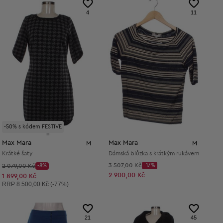
4
11
-50% s kódem FESTIVE
Max Mara
Max Mara
M
M
Krátké šaty
Dámská blůzka s krátkým rukávem
Původní cena:
Původní cena:
3 507,00 Kč
-17%
2 079,00 Kč
-8%
Discount Price:
Discount Price:
Snížená cena:
2 900,00 Kč
Snížená cena:
1 899,00 Kč
Doporučená cena:
RRP
8 500,00 Kč (-77%)
21
45