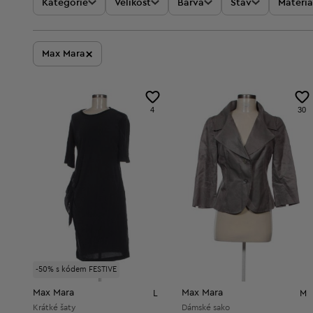
Kategorie
Velikost
Barva
Stav
Materiá
×
Max Mara
4
30
-50% s kódem FESTIVE
Max Mara
Max Mara
L
M
Krátké šaty
Dámské sako