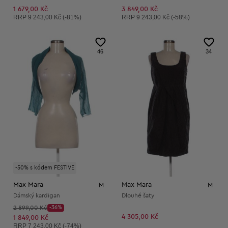
1 679,00 Kč
3 849,00 Kč
Doporučená cena:
Doporučená cena:
RRP
9 243,00 Kč (-81%)
RRP
9 243,00 Kč (-58%)
46
34
-50% s kódem FESTIVE
Max Mara
Max Mara
M
M
Dámský kardigan
Dlouhé šaty
Původní cena:
2 899,00 Kč
-36%
Discount Price:
4 305,00 Kč
Snížená cena:
1 849,00 Kč
Doporučená cena:
RRP
7 243,00 Kč (-74%)