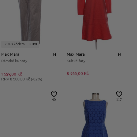
-50% s kódem FESTIVE
Max Mara
Max Mara
M
M
Dámské kalhoty
Krátké šaty
8 965,00 Kč
1 529,00 Kč
Doporučená cena:
RRP
8 500,00 Kč (-82%)
40
117