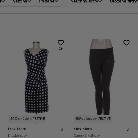
l
Sezóna
Přidané
Akce
Všechny filtry
Cena
Uložené filtry
29
-50% s kódem FESTIVE
-50% s kódem FESTIVE
Max Mara
Max Mara
S
S
Krátké šaty
Dámské kalhoty