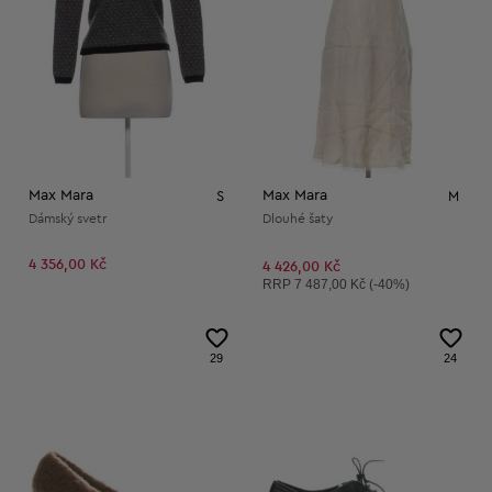
Max Mara
Max Mara
S
M
Dámský svetr
Dlouhé šaty
4 356,00 Kč
4 426,00 Kč
Doporučená cena:
RRP
7 487,00 Kč (-40%)
29
24