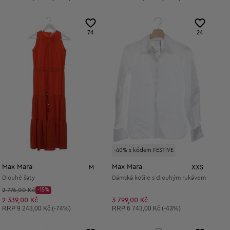
74
24
-40% s kódem FESTIVE
Max Mara
Max Mara
M
XXS
Dlouhé šaty
Dámská košile s dlouhým rukávem
Původní cena:
2 776,00 Kč
-15%
Discount Price:
Snížená cena:
2 339,00 Kč
3 799,00 Kč
Doporučená cena:
Doporučená cena:
RRP
9 243,00 Kč (-74%)
RRP
6 743,00 Kč (-43%)