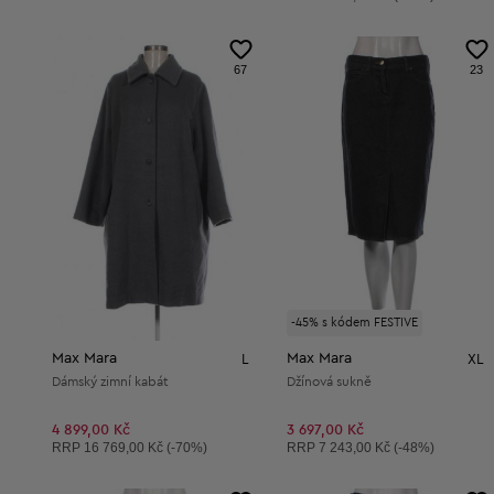
67
23
-45% s kódem FESTIVE
Max Mara
Max Mara
L
XL
Dámský zimní kabát
Džínová sukně
4 899,00 Kč
3 697,00 Kč
Doporučená cena:
Doporučená cena:
RRP
16 769,00 Kč (-70%)
RRP
7 243,00 Kč (-48%)