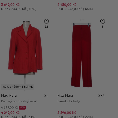
3 649,00 Kč
2 450,00 Kč
Doporučená cena:
Doporučená cena:
RRP
7 243,00 Kč (-49%)
RRP
7 243,00 Kč (-66%)
12
8
-40% s kódem FESTIVE
Max Mara
Max Mara
XL
XXS
Dámský přechodný kabát
Dámské kalhoty
Původní cena:
4 699,00 Kč
-9%
Discount Price:
Snížená cena:
4 249,00 Kč
5 596,00 Kč
Doporučená cena:
Doporučená cena:
RRP
8 743,00 Kč (-51%)
RRP
7 243,00 Kč (-22%)