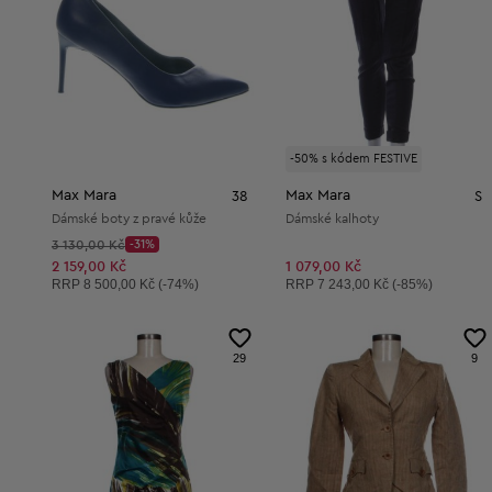
-50% s kódem FESTIVE
Max Mara
Max Mara
38
S
Dámské boty z pravé kůže
Dámské kalhoty
Původní cena:
3 130,00 Kč
-31%
Discount Price:
Snížená cena:
2 159,00 Kč
1 079,00 Kč
Doporučená cena:
Doporučená cena:
RRP
8 500,00 Kč (-74%)
RRP
7 243,00 Kč (-85%)
29
9