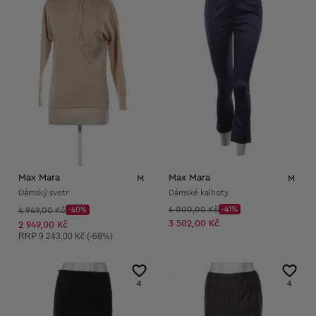
Max Mara
Max Mara
M
M
Dámský svetr
Dámské kalhoty
Původní cena:
Původní cena:
6 000,00 Kč
-41%
4 949,00 Kč
-40%
Discount Price:
Discount Price:
Snížená cena:
3 502,00 Kč
Snížená cena:
2 949,00 Kč
Doporučená cena:
RRP
9 243,00 Kč (-68%)
4
4