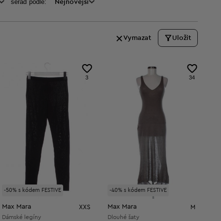
seraď podle:
Nejnovější
Vymazat
Uložit
3
34
-50% s kódem FESTIVE
-40% s kódem FESTIVE
Max Mara
Max Mara
XXS
M
Dámské legíny
Dlouhé šaty