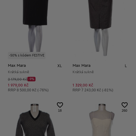
-50% s kódem FESTIVE
Max Mara
Max Mara
XL
L
Krátká sukně
Krátká sukně
Původní cena:
2 179,00 Kč
-9%
Discount Price:
Snížená cena:
1 979,00 Kč
1 329,00 Kč
Doporučená cena:
Doporučená cena:
RRP
8 500,00 Kč (-76%)
RRP
7 243,00 Kč (-81%)
18
260