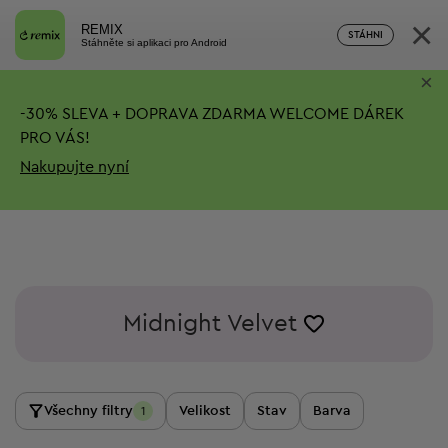
×
REMIX
STÁHNI
Stáhněte si aplikaci pro Android
×
-
30%
SLEVA + DOPRAVA ZDARMA
WELCOME DÁREK
PRO VÁS!
Nakupujte nyní
Midnight Velvet
Všechny filtry
Velikost
Stav
Barva
1