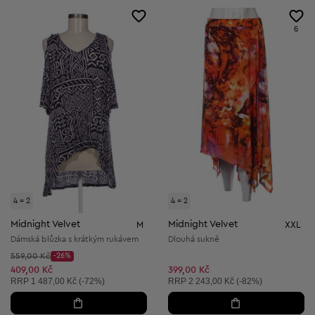
6
4 = 2
4 = 2
Midnight Velvet
Midnight Velvet
M
XXL
Dámská blůzka s krátkým rukávem
Dlouhá sukně
Původní cena:
559,00 Kč
-26%
Discount Price:
Snížená cena:
409,00 Kč
399,00 Kč
Doporučená cena:
Doporučená cena:
RRP
1 487,00 Kč (-72%)
RRP
2 243,00 Kč (-82%)