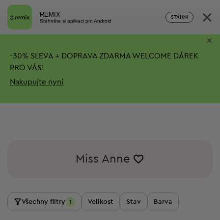
×
REMIX
STÁHNI
Stáhněte si aplikaci pro Android
×
-
30%
SLEVA + DOPRAVA ZDARMA
WELCOME DÁREK
PRO VÁS!
Nakupujte nyní
Miss Anne
Všechny filtry
Velikost
Stav
Barva
1