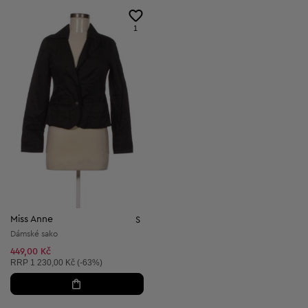
1
Miss Anne
S
Dámské sako
449,00 Kč
Doporučená cena:
RRP
1 230,00 Kč (-63%)