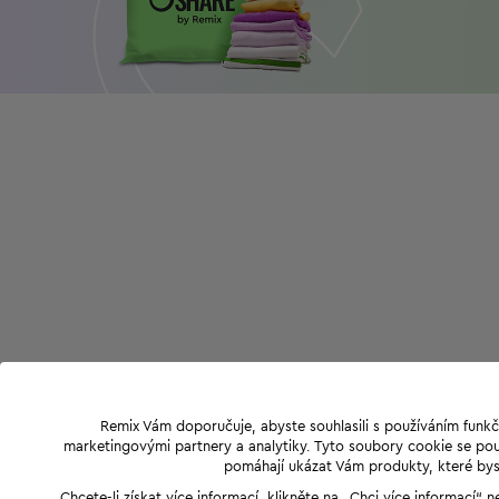
Remix Vám doporučuje, abyste souhlasili s používáním funkč
marketingovými partnery a analytiky. Tyto soubory cookie se použ
pomáhají ukázat Vám produkty, které byst
Chcete-li získat více informací, klikněte na „Chci více informací