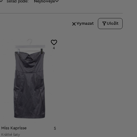
seraď podle:
Nejnovější
Vymazat
Uložit
4
Miss Kaprisse
S
Krátké šaty