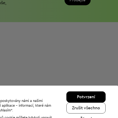
Prodejte
uše,
Potvrzení
u poskytovány námi a našimi
í aplikace - informací, které nám
Zrušit všechno
uhlasím“.
orů cookie můžete kdykoli upravit