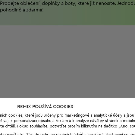
Prodejte oblečení, doplňky a boty, které již nenosíte. Jednod
pohodlně a zdarma!
REMIX POUŽÍVÁ COOKIES
ních cookies, které jsou určeny pro marketingové a analytické účely a jso
ívají k personalizaci obsahu a reklam a k analýze návštěv stránek a mobiln
e chtěli. Pokud souhlasíte, potvrďte prosím kliknutím na tlačítko „Ano, so
“ nebo navštivte „Zásady ochrany osobních údajů a cookies“. Nastavení soub