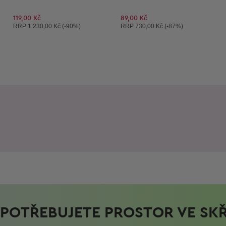
119,00 Kč
89,00 Kč
Doporučená cena:
Doporučená cena:
RRP
1 230,00 Kč (-90%)
RRP
730,00 Kč (-87%)
POTŘEBUJETE PROSTOR VE SKŘ