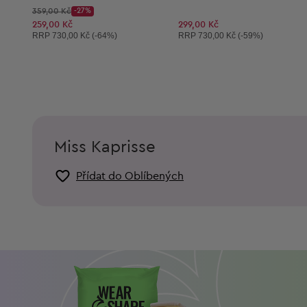
Původní cena:
359,00 Kč
-27%
Discount Price:
Snížená cena:
259,00 Kč
299,00 Kč
Doporučená cena:
Doporučená cena:
RRP
730,00 Kč (-64%)
RRP
730,00 Kč (-59%)
Miss Kaprisse
Přídat do Oblíbených