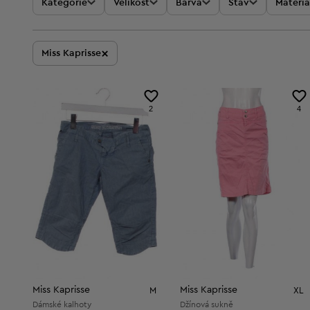
Kategorie
Velikost
Barva
Stav
Materiá
×
Miss Kaprisse
2
4
Miss Kaprisse
Miss Kaprisse
M
XL
Dámské kalhoty
Džínová sukně