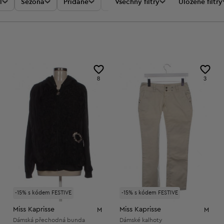
l
Sezóna
Přidané
Akce
Všechny filtry
Cena
Uložené filtry
8
3
-15% s kódem FESTIVE
-15% s kódem FESTIVE
Miss Kaprisse
Miss Kaprisse
M
M
Dámská přechodná bunda
Dámské kalhoty