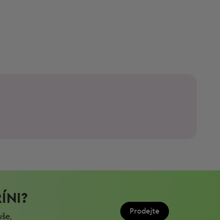
ÍNI?
Prodejte
uše,