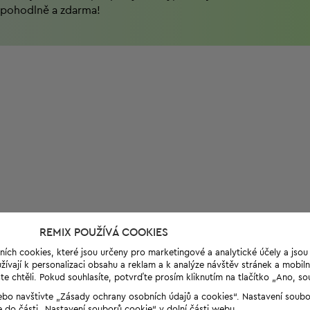
pohodlně a zdarma!
REMIX POUŽÍVÁ COOKIES
ních cookies, které jsou určeny pro marketingové a analytické účely a jso
ívají k personalizaci obsahu a reklam a k analýze návštěv stránek a mobiln
e chtěli. Pokud souhlasíte, potvrďte prosím kliknutím na tlačítko „Ano, so
“ nebo navštivte „Zásady ochrany osobních údajů a cookies“. Nastavení soub
e do části „Nastavení souborů cookie“ v dolní části webu.