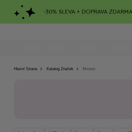
-
30%
SLEVA + DOPRAVA ZDARM
Hlavní Strana
Katalog Značek
Moores