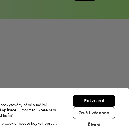
Potvrzení
u poskytovány námi a našimi
í aplikace - informací, které nám
Zrušit všechno
uhlasím“.
orů cookie můžete kdykoli upravit
Řízení