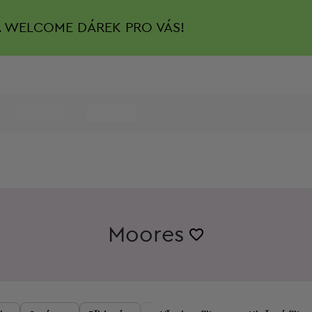
A
WELCOME DÁREK PRO VÁS!
Moores