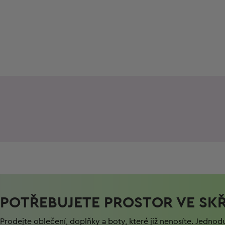
POTŘEBUJETE PROSTOR VE SKŘ
Prodejte oblečení, doplňky a boty, které již nenosíte. Jednod