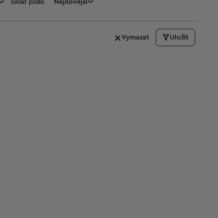
seraď podle:
Nejnovější
Vymazat
Uložit