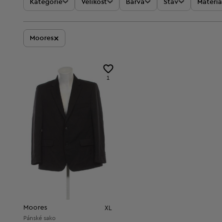
Kategorie
Velikost
Barva
Stav
Materiá
×
Moores
1
Moores
XL
Pánské sako