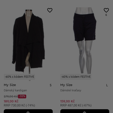
6
-60% s kódem FESTIVE
-60% s kódem FESTIVE
My Size
My Size
S
L
Dámský kardigan
Dámské kraťasy
Původní cena:
279,00 Kč
-32%
Discount Price:
Snížená cena:
189,00 Kč
159,00 Kč
Doporučená cena:
Doporučená cena:
RRP
730,00 Kč (-74%)
RRP
487,00 Kč (-67%)