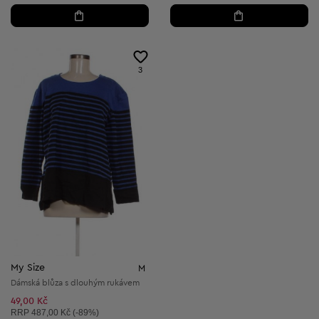
3
My Size
M
Dámská blůza s dlouhým rukávem
49,00 Kč
Doporučená cena:
RRP
487,00 Kč (-89%)