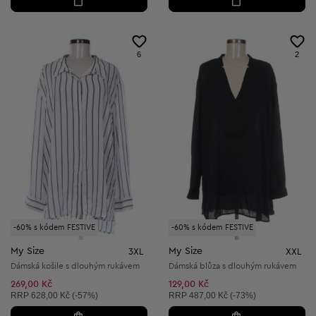
6
2
-60% s kódem FESTIVE
-60% s kódem FESTIVE
My Size
My Size
3XL
XXL
Dámská košile s dlouhým rukávem
Dámská blůza s dlouhým rukávem
269,00 Kč
129,00 Kč
Doporučená cena:
Doporučená cena:
RRP
628,00 Kč (-57%)
RRP
487,00 Kč (-73%)