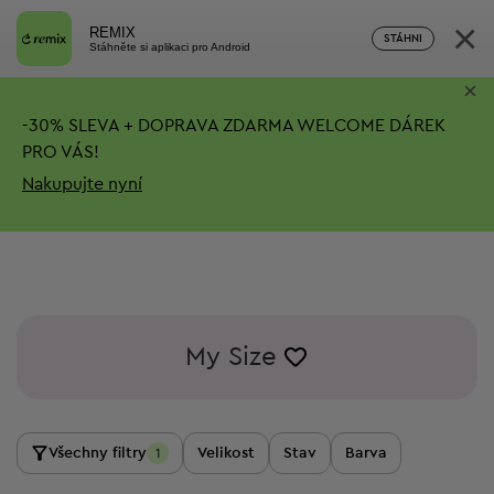
×
REMIX
STÁHNI
Stáhněte si aplikaci pro Android
×
-
30%
SLEVA + DOPRAVA ZDARMA
WELCOME DÁREK
PRO VÁS!
Nakupujte nyní
My Size
Všechny filtry
Velikost
Stav
Barva
1