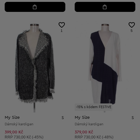
1
5
-15% s kódem FESTIVE
My Size
My Size
S
S
Dámský kardigan
Dámský kardigan
399,00 Kč
379,00 Kč
Doporučená cena:
Doporučená cena:
RRP
730,00 Kč (-45%)
RRP
730,00 Kč (-48%)