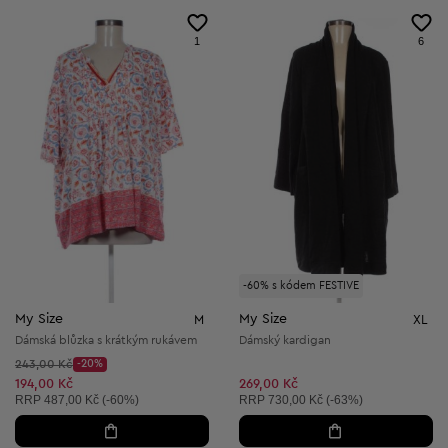
1
6
-60% s kódem FESTIVE
My Size
My Size
M
XL
Dámská blůzka s krátkým rukávem
Dámský kardigan
Původní cena:
243,00 Kč
-20%
Discount Price:
Snížená cena:
194,00 Kč
269,00 Kč
Doporučená cena:
Doporučená cena:
RRP
487,00 Kč (-60%)
RRP
730,00 Kč (-63%)