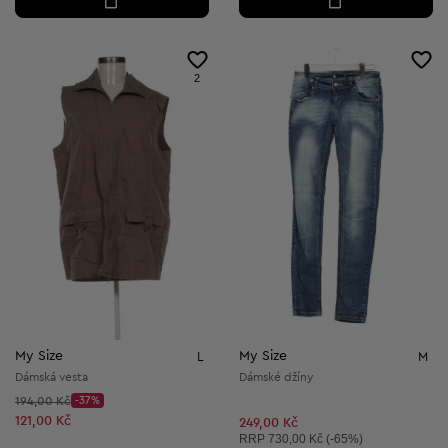
2
My Size
My Size
L
M
Dámská vesta
Dámské džíny
Původní cena:
194,00 Kč
-37%
Discount Price:
Snížená cena:
121,00 Kč
249,00 Kč
Doporučená cena:
RRP
730,00 Kč (-65%)