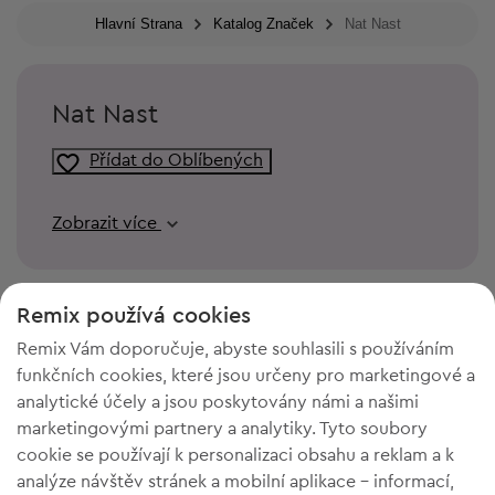
Hlavní Strana
Katalog Značek
Nat Nast
Nat Nast
Přídat do Oblíbených
Zobrazit více
Remix používá cookies
Remix Vám doporučuje, abyste souhlasili s používáním
funkčních cookies, které jsou určeny pro marketingové a
analytické účely a jsou poskytovány námi a našimi
marketingovými partnery a analytiky. Tyto soubory
cookie se používají k personalizaci obsahu a reklam a k
analýze návštěv stránek a mobilní aplikace - informací,
POTŘEBUJETE PROSTOR VE