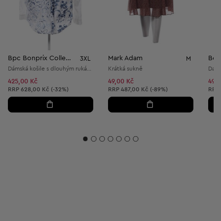
Bpc Bonprix Collection
Mark Adam
Bez
3XL
M
Dámská košile s dlouhým rukávem
Krátká sukně
425,00 Kč
49,00 Kč
49,0
Doporučená cena:
Doporučená cena:
Dopo
RRP
628,00 Kč (-32%)
RRP
487,00 Kč (-89%)
RRP