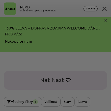
×
REMIX
STÁHNI
Stáhněte si aplikaci pro Android
×
-
30%
SLEVA + DOPRAVA ZDARMA
WELCOME DÁREK
PRO VÁS!
Nakupujte nyní
Nat Nast
Všechny filtry
Velikost
Stav
Barva
1