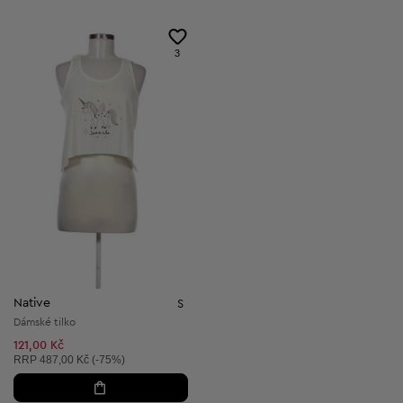
3
Native
S
Dámské tilko
121,00 Kč
Doporučená cena:
RRP
487,00 Kč (-75%)