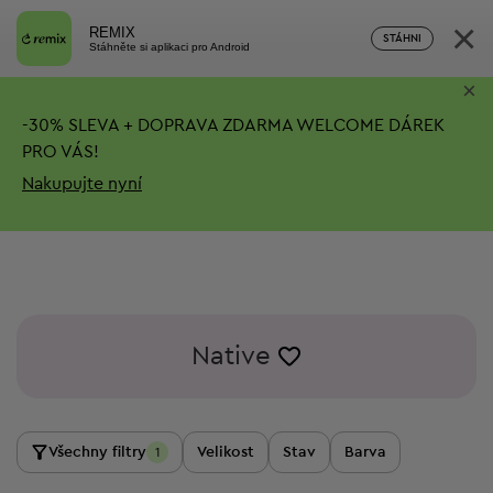
×
REMIX
STÁHNI
Stáhněte si aplikaci pro Android
×
-
30%
SLEVA + DOPRAVA ZDARMA
WELCOME DÁREK
PRO VÁS!
Nakupujte nyní
Native
Všechny filtry
Velikost
Stav
Barva
1