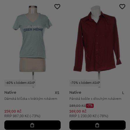
-60% s kódem ASAP
-70% s kódem ASAP
Native
Native
XS
L
Dámská blůzka s krátkým rukávem
Pánská košile s dlouhým rukávem
Původní cena:
289,00 Kč
-7%
Discount Price:
Snížená cena:
259,00 Kč
269,00 Kč
Doporučená cena:
Doporučená cena:
RRP
987,00 Kč (-73%)
RRP
1 230,00 Kč (-78%)