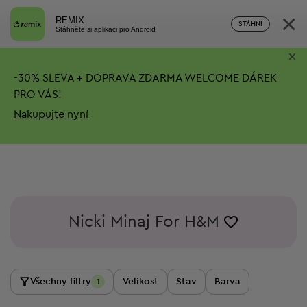
×
REMIX
STÁHNI
Stáhněte si aplikaci pro Android
×
-
30%
SLEVA + DOPRAVA ZDARMA
WELCOME DÁREK
PRO VÁS!
Nakupujte nyní
Nicki Minaj For H&M
Všechny filtry
Velikost
Stav
Barva
1