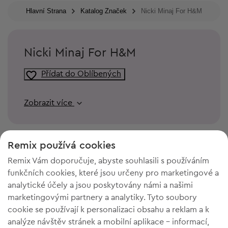
Hlavní Strana
Katalog Značek
Nicki Minaj For H&M
Nicki Minaj For H&M
Přídat do Oblíbených
Zobrazit více
Remix používá cookies
Remix Vám doporučuje, abyste souhlasili s používáním
funkčních cookies, které jsou určeny pro marketingové a
analytické účely a jsou poskytovány námi a našimi
marketingovými partnery a analytiky. Tyto soubory
cookie se používají k personalizaci obsahu a reklam a k
analýze návštěv stránek a mobilní aplikace - informací,
POTŘEBUJETE PROSTOR VE