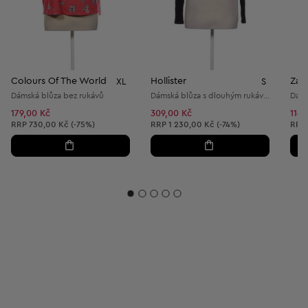
Colours Of The World
Hollister
Zar
XL
S
Dámská blůza bez rukávů
Dámská blůza s dlouhým rukávem
Dáms
179,00 Kč
309,00 Kč
116,
Doporučená cena:
Doporučená cena:
Dopo
RRP
730,00 Kč (-75%)
RRP
1 230,00 Kč (-74%)
RRP