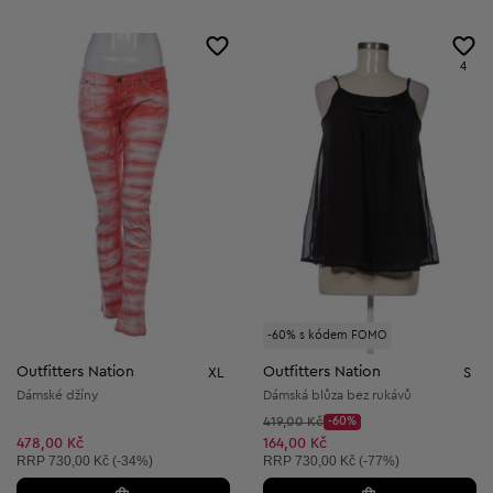
4
-60% s kódem FOMO
Outfitters Nation
Outfitters Nation
XL
S
Dámské džíny
Dámská blůza bez rukávů
Původní cena:
419,00 Kč
-60%
Discount Price:
Snížená cena:
478,00 Kč
164,00 Kč
Doporučená cena:
Doporučená cena:
RRP
730,00 Kč (-34%)
RRP
730,00 Kč (-77%)