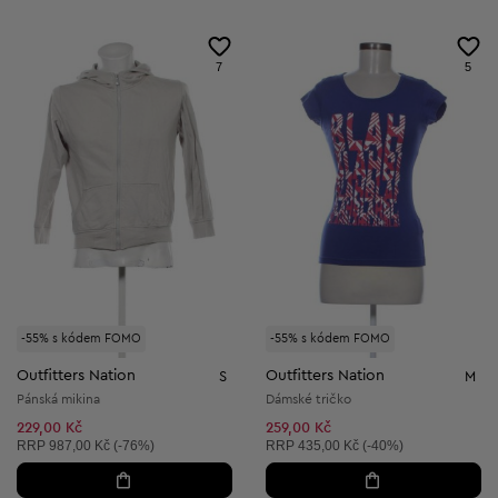
7
5
-55% s kódem FOMO
-55% s kódem FOMO
Outfitters Nation
Outfitters Nation
S
M
Pánská mikina
Dámské tričko
229,00 Kč
259,00 Kč
Doporučená cena:
Doporučená cena:
RRP
987,00 Kč (-76%)
RRP
435,00 Kč (-40%)