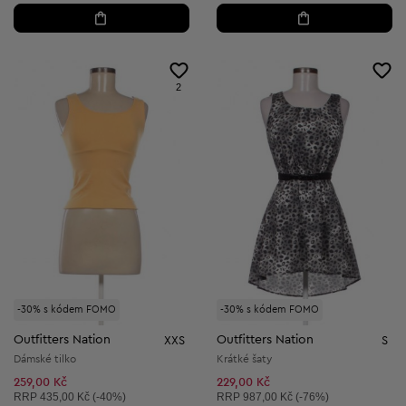
2
-30% s kódem FOMO
-30% s kódem FOMO
Outfitters Nation
Outfitters Nation
XXS
S
Dámské tilko
Krátké šaty
259,00 Kč
229,00 Kč
Doporučená cena:
Doporučená cena:
RRP
435,00 Kč (-40%)
RRP
987,00 Kč (-76%)