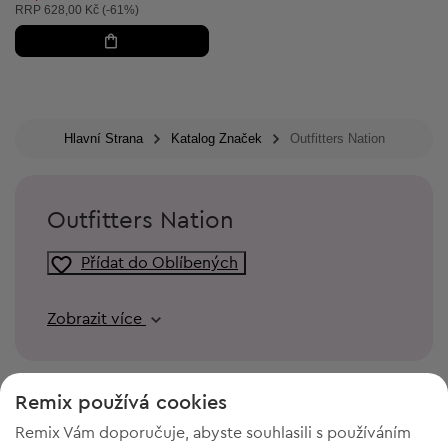
Doporučená cena:
RRP
628,00 Kč (-61%)
Hlavní Strana
Katalog Značek
Outfitters Nation
Outfitters Nation
Přídat do Oblíbených
Zobrazit více
Remix používá cookies
Remix Vám doporučuje, abyste souhlasili s používáním