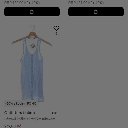
Doporučená cena:
Doporučená cena:
RRP
730,00 Kč (-42%)
RRP
487,00 Kč (-42%)
8
-30% s kódem FOMO
Outfitters Nation
XXS
Dámská košile s krátkým rukávem
239,00 Kč