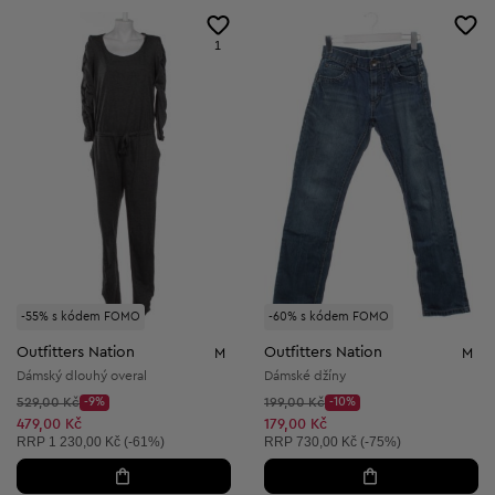
1
-55% s kódem FOMO
-60% s kódem FOMO
Outfitters Nation
Outfitters Nation
M
M
Dámský dlouhý overal
Dámské džíny
Původní cena:
Původní cena:
529,00 Kč
-9%
199,00 Kč
-10%
Discount Price:
Discount Price:
Snížená cena:
Snížená cena:
479,00 Kč
179,00 Kč
Doporučená cena:
Doporučená cena:
RRP
1 230,00 Kč (-61%)
RRP
730,00 Kč (-75%)