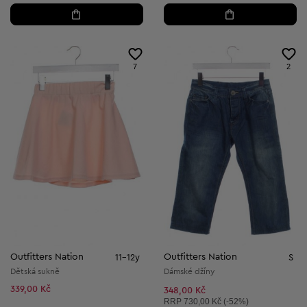
7
2
Outfitters Nation
Outfitters Nation
11-12y
S
Dětská sukně
Dámské džíny
339,00 Kč
348,00 Kč
Doporučená cena:
RRP
730,00 Kč (-52%)