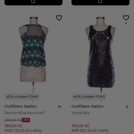
4
-60% s kódem FOMO
-60% s kódem FOMO
Outfitters Nation
Outfitters Nation
M
S
Dámská blůza bez rukávů
Krátké šaty
Původní cena:
425,00 Kč
-8%
Discount Price:
Snížená cena:
389,00 Kč
359,00 Kč
Doporučená cena:
Doporučená cena:
RRP
730,00 Kč (-46%)
RRP
987,00 Kč (-63%)