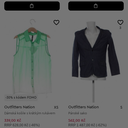
3
-30% s kódem FOMO
Outfitters Nation
Outfitters Nation
XS
S
Dámská košile s krátkým rukávem
Pánské sako
339,00 Kč
562,00 Kč
Doporučená cena:
Doporučená cena:
RRP
628,00 Kč (-46%)
RRP
1 487,00 Kč (-62%)