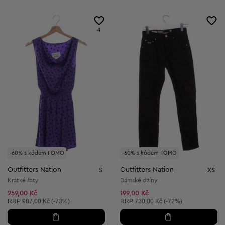
4
-60% s kódem FOMO
-60% s kódem FOMO
Outfitters Nation
Outfitters Nation
S
XS
Krátké šaty
Dámské džíny
259,00 Kč
199,00 Kč
Doporučená cena:
Doporučená cena:
RRP
987,00 Kč (-73%)
RRP
730,00 Kč (-72%)