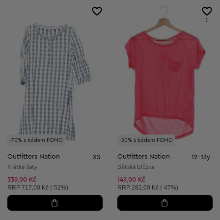
1
-70% s kódem FOMO
-50% s kódem FOMO
Outfitters Nation
Outfitters Nation
XS
12-13y
Krátké šaty
Dětská blůzka
339,00 Kč
149,00 Kč
Doporučená cena:
Doporučená cena:
RRP
717,00 Kč (-52%)
RRP
282,00 Kč (-47%)