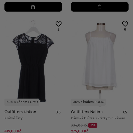
2
6
-30% s kódem FOMO
-30% s kódem FOMO
Outfitters Nation
Outfitters Nation
XS
XS
Krátké šaty
Dámská blůzka s krátkým rukávem
Původní cena:
334,00 Kč
-16%
Discount Price:
Snížená cena:
419,00 Kč
279,00 Kč