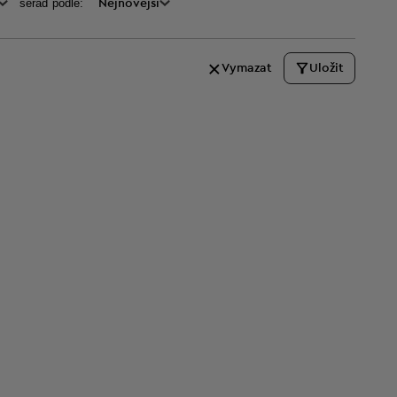
seraď podle:
Nejnovější
Vymazat
Uložit