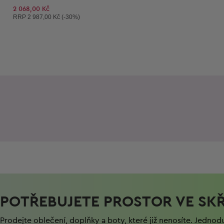
2 068,00 Kč
Doporučená cena:
RRP
2 987,00 Kč (-30%)
POTŘEBUJETE PROSTOR VE SKŘ
Prodejte oblečení, doplňky a boty, které již nenosíte. Jednod