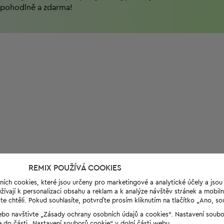
pohodlně a zdarma!
REMIX POUŽÍVÁ COOKIES
ních cookies, které jsou určeny pro marketingové a analytické účely a jso
ívají k personalizaci obsahu a reklam a k analýze návštěv stránek a mobiln
e chtěli. Pokud souhlasíte, potvrďte prosím kliknutím na tlačítko „Ano, so
“ nebo navštivte „Zásady ochrany osobních údajů a cookies“. Nastavení soub
e do části „Nastavení souborů cookie“ v dolní části webu.