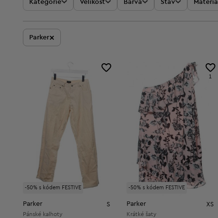
Kategorie
Velikost
Barva
Stav
Materiá
×
Parker
1
-50% s kódem FESTIVE
-50% s kódem FESTIVE
Parker
Parker
S
XS
Pánské kalhoty
Krátké šaty