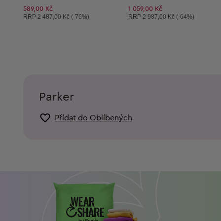
589,00 Kč
1 059,00 Kč
Doporučená cena:
Doporučená cena:
RRP
2 487,00 Kč (-76%)
RRP
2 987,00 Kč (-64%)
Parker
Přídat do Oblíbených