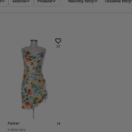
l
Sezóna
Přidané
Akce
Všechny filtry
Cena
Uložené filtry
13
Parker
M
Krátké šaty