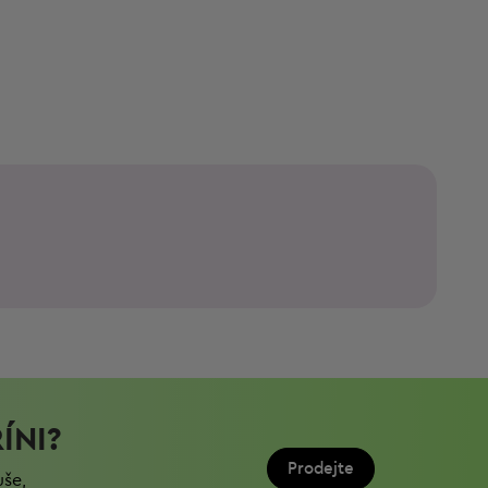
ÍNI?
Prodejte
uše,