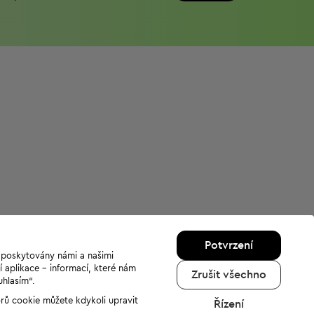
Potvrzení
u poskytovány námi a našimi
í aplikace - informací, které nám
Zrušit všechno
uhlasím“.
orů cookie můžete kdykoli upravit
Řízení