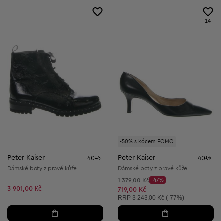
14
-50% s kódem FOMO
Peter Kaiser
Peter Kaiser
40½
40½
Dámské boty z pravé kůže
Dámské boty z pravé kůže
Původní cena:
1 379,00 Kč
-47%
Discount Price:
3 901,00 Kč
Snížená cena:
719,00 Kč
Doporučená cena:
RRP
3 243,00 Kč (-77%)