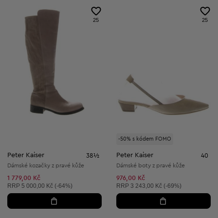
25
25
-50% s kódem FOMO
Peter Kaiser
Peter Kaiser
38½
40
Dámské kozačky z pravé kůže
Dámské boty z pravé kůže
1 779,00 Kč
976,00 Kč
Doporučená cena:
Doporučená cena:
RRP
5 000,00 Kč (-64%)
RRP
3 243,00 Kč (-69%)