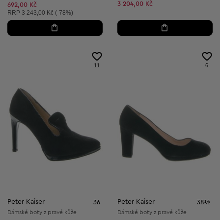
3 204,00 Kč
Snížená cena:
692,00 Kč
Doporučená cena:
RRP
3 243,00 Kč (-78%)
11
6
Peter Kaiser
Peter Kaiser
36
38½
Dámské boty z pravé kůže
Dámské boty z pravé kůže