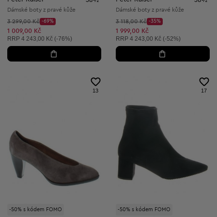
Dámské boty z pravé kůže
Dámské boty z pravé kůže
Původní cena:
Původní cena:
3 299,00 Kč
-69%
3 118,00 Kč
-35%
Discount Price:
Discount Price:
Snížená cena:
Snížená cena:
1 009,00 Kč
1 999,00 Kč
Doporučená cena:
Doporučená cena:
RRP
4 243,00 Kč (-76%)
RRP
4 243,00 Kč (-52%)
13
17
-50% s kódem FOMO
-50% s kódem FOMO