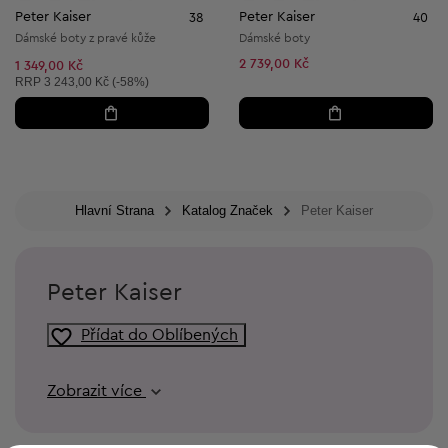
Peter Kaiser
Peter Kaiser
38
40
Dámské boty z pravé kůže
Dámské boty
2 739,00 Kč
1 349,00 Kč
Doporučená cena:
RRP
3 243,00 Kč (-58%)
Hlavní Strana
Katalog Značek
Peter Kaiser
Peter Kaiser
Přídat do Oblíbených
Zobrazit více