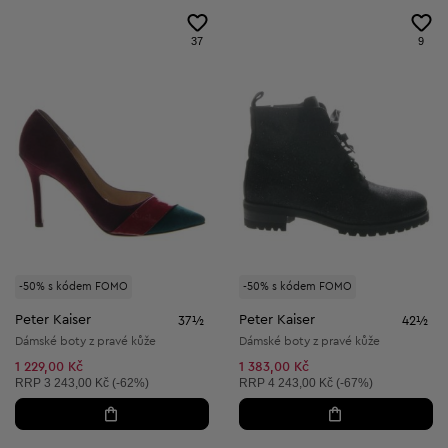
37
9
-50% s kódem FOMO
-50% s kódem FOMO
Peter Kaiser
Peter Kaiser
37½
42½
Dámské boty z pravé kůže
Dámské boty z pravé kůže
1 229,00 Kč
1 383,00 Kč
Doporučená cena:
Doporučená cena:
RRP
3 243,00 Kč (-62%)
RRP
4 243,00 Kč (-67%)