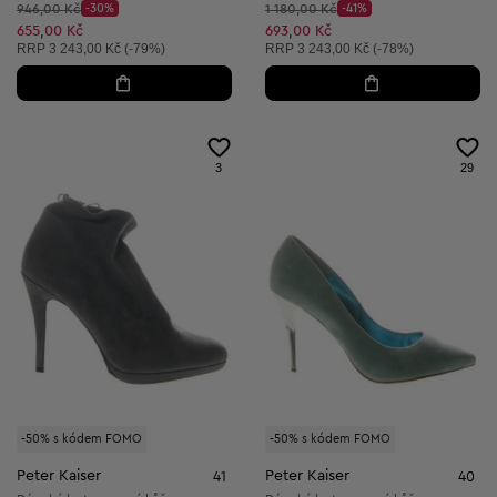
Původní cena:
Původní cena:
946,00 Kč
-30%
1 180,00 Kč
-41%
Discount Price:
Discount Price:
Snížená cena:
Snížená cena:
655,00 Kč
693,00 Kč
Doporučená cena:
Doporučená cena:
RRP
3 243,00 Kč (-79%)
RRP
3 243,00 Kč (-78%)
3
29
-50% s kódem FOMO
-50% s kódem FOMO
Peter Kaiser
Peter Kaiser
41
40