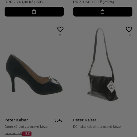
Doporučená cena:
Doporučená cena:
RRP
2 743,00 Kč (-59%)
RRP
3 243,00 Kč (-59%)
6
12
Peter Kaiser
Peter Kaiser
35½
Dámské boty z pravé kůže
Dámská kabelka z pravé kůže
Původní cena:
849,00 Kč
-18%
Discount Price: