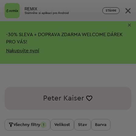
×
REMIX
STÁHNI
Stáhněte si aplikaci pro Android
×
-
30%
SLEVA + DOPRAVA ZDARMA
WELCOME DÁREK
PRO VÁS!
Nakupujte nyní
Peter Kaiser
Všechny filtry
Velikost
Stav
Barva
1