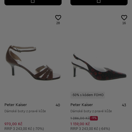
28
16
-50% s kódem FOMO
Peter Kaiser
Peter Kaiser
40
43
Dámské boty z pravé kůže
Dámské boty z pravé kůže
Původní cena:
1 286,00 Kč
-9%
Discount Price:
Snížená cena:
970,00 Kč
1 159,00 Kč
Doporučená cena:
Doporučená cena:
RRP
3 243,00 Kč (-70%)
RRP
3 243,00 Kč (-64%)