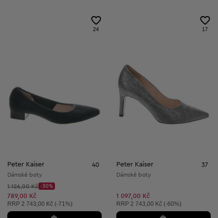
24
17
Peter Kaiser
Peter Kaiser
40
37
Dámské boty
Dámské boty
Původní cena:
1 126,00 Kč
-30%
Discount Price:
Snížená cena:
789,00 Kč
1 097,00 Kč
Doporučená cena:
Doporučená cena:
RRP
2 743,00 Kč (-71%)
RRP
2 743,00 Kč (-60%)