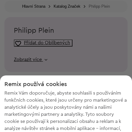
Hlavní Strana
Katalog Značek
Philipp Plein
Philipp Plein
Přídat do Oblíbených
Zobrazit více
Remix používá cookies
Remix Vám doporučuje, abyste souhlasili s používáním
funkčních cookies, které jsou určeny pro marketingové a
analytické účely a jsou poskytovány námi a našimi
marketingovými partnery a analytiky. Tyto soubory
cookie se používají k personalizaci obsahu a reklam a k
analýze návštěv stránek a mobilní aplikace - informací,
POTŘEBUJETE PROSTOR VE