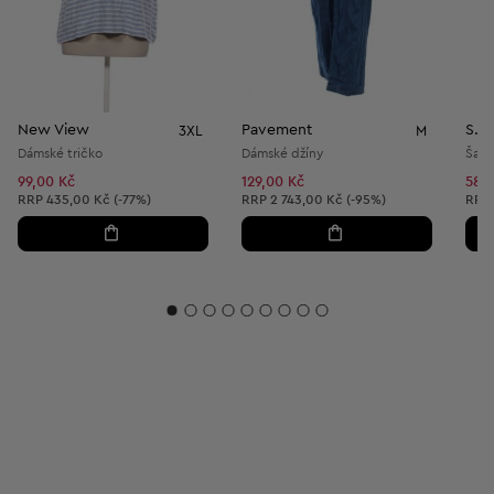
New View
Pavement
S.Ol
3XL
M
Dámské tričko
Dámské džíny
Šaty
99,00 Kč
129,00 Kč
589
Doporučená cena:
Doporučená cena:
Dopo
RRP
435,00 Kč (-77%)
RRP
2 743,00 Kč (-95%)
RRP