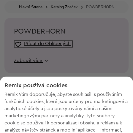
Hlavní Strana
Katalog Značek
POWDERHORN
POWDERHORN
Přídat do Oblíbených
Zobrazit více
Remix používá cookies
Remix Vám doporučuje, abyste souhlasili s používáním
funkčních cookies, které jsou určeny pro marketingové a
analytické účely a jsou poskytovány námi a našimi
marketingovými partnery a analytiky. Tyto soubory
cookie se používají k personalizaci obsahu a reklam a k
analýze návštěv stránek a mobilní aplikace - informací,
POTŘEBUJETE PROSTOR VE