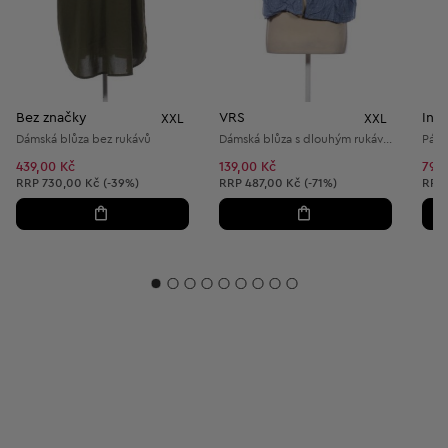
Bez značky
VRS
Ing
XXL
XXL
Dámská blůza bez rukávů
Dámská blůza s dlouhým rukávem
439,00 Kč
139,00 Kč
79,0
Doporučená cena:
Doporučená cena:
Dopo
RRP
730,00 Kč (-39%)
RRP
487,00 Kč (-71%)
RRP