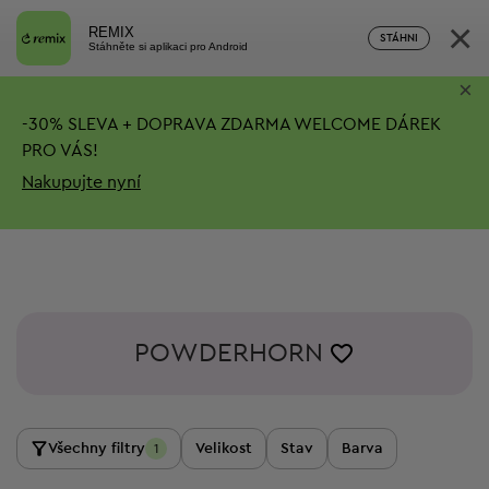
×
REMIX
STÁHNI
Stáhněte si aplikaci pro Android
×
-
30%
SLEVA + DOPRAVA ZDARMA
WELCOME DÁREK
PRO VÁS!
Nakupujte nyní
POWDERHORN
Všechny filtry
Velikost
Stav
Barva
1