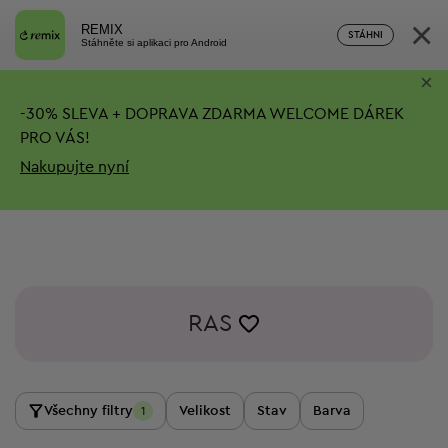
×
REMIX
STÁHNI
Stáhněte si aplikaci pro Android
×
-
30%
SLEVA + DOPRAVA ZDARMA
WELCOME DÁREK
PRO VÁS!
Nakupujte nyní
RAS
Všechny filtry
Velikost
Stav
Barva
1