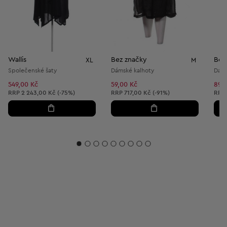
Wallis
Bez značky
Bez
XL
M
Společenské šaty
Dámské kalhoty
Dáms
549,00 Kč
59,00 Kč
89,
Doporučená cena:
Doporučená cena:
Dopo
RRP
2 243,00 Kč (-75%)
RRP
717,00 Kč (-91%)
RRP