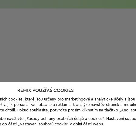
REMIX POUŽÍVÁ COOKIES
ních cookies, které jsou určeny pro marketingové a analytické účely a jso
ívají k personalizaci obsahu a reklam a k analýze návštěv stránek a mobiln
e chtěli. Pokud souhlasíte, potvrďte prosím kliknutím na tlačítko „Ano, so
“ nebo navštivte „Zásady ochrany osobních údajů a cookies“. Nastavení soub
e do části „Nastavení souborů cookie“ v dolní části webu.