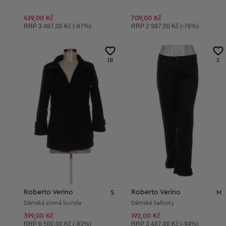
439,00 Kč
709,00 Kč
Doporučená cena:
Doporučená cena:
RRP
3 487,00 Kč (-87%)
RRP
2 987,00 Kč (-76%)
18
2
Roberto Verino
Roberto Verino
S
M
Dámská zimná bunda
Dámské kalhoty
399,00 Kč
192,00 Kč
Doporučená cena:
Doporučená cena:
RRP
6 500,00 Kč (-93%)
RRP
3 487,00 Kč (-94%)