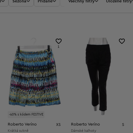
l
Sezóna
Přidané
Akce
Všechny filtry
Cena
Uložené filtry
1
-40% s kódem FESTIVE
Roberto Verino
Roberto Verino
XS
S
Krátká sukně
Dámské kalhoty