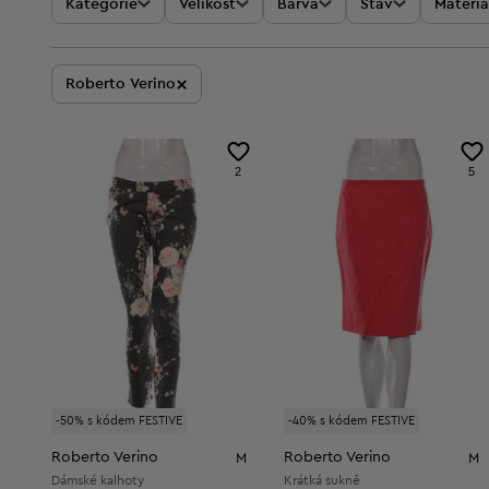
Kategorie
Velikost
Barva
Stav
Materiá
×
Roberto Verino
2
5
-50% s kódem FESTIVE
-40% s kódem FESTIVE
Roberto Verino
Roberto Verino
M
M
Dámské kalhoty
Krátká sukně