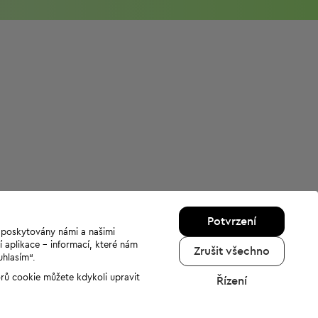
Potvrzení
u poskytovány námi a našimi
í aplikace - informací, které nám
Zrušit všechno
uhlasím“.
orů cookie můžete kdykoli upravit
Řízení