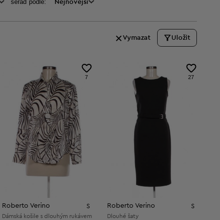
seraď podle:
Nejnovější
Vymazat
Uložit
7
27
Roberto Verino
Roberto Verino
S
S
Dámská košile s dlouhým rukávem
Dlouhé šaty