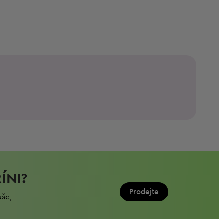
ÍNI?
Prodejte
uše,