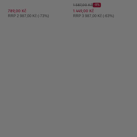
Původní cena:
1 587,00 Kč
-8%
Discount Price:
Snížená cena:
789,00 Kč
1 449,00 Kč
Doporučená cena:
Doporučená cena:
RRP
2 987,00 Kč (-73%)
RRP
3 987,00 Kč (-63%)