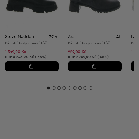
Steve Madden
Ara
Lac
39½
41
Dámské boty z pravé kůže
Dámské boty z pravé kůže
1 62
1 349,00 Kč
929,00 Kč
Doporučená cena:
Doporučená cena:
RRP
4 243,00 Kč (-68%)
RRP
2 743,00 Kč (-66%)