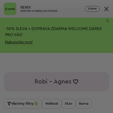
×
REMIX
STÁHNI
Stáhněte si aplikaci pro Android
×
-
30%
SLEVA + DOPRAVA ZDARMA
WELCOME DÁREK
PRO VÁS!
Nakupujte nyní
Robi - Agnes
Všechny filtry
Velikost
Stav
Barva
1