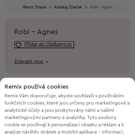
Hlavní Strana
Katalog Značek
Robi - Agnes
Robi - Agnes
Přídat do Oblíbených
Zobrazit více
Remix používá cookies
Remix Vám doporučuje, abyste souhlasili s používáním
funkčních cookies, které jsou určeny pro marketingové a
analytické účely a jsou poskytovány námi a našimi
marketingovými partnery a analytiky. Tyto soubory
cookie se používají k personalizaci obsahu a reklam a k
analýze návštěv stránek a mobilní aplikace - informací,
POTŘEBUJETE PROSTOR VE