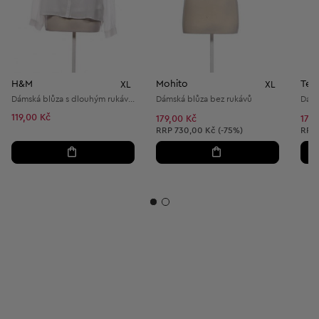
H&M
Mohito
Ter
XL
XL
Dámská blůza s dlouhým rukávem
Dámská blůza bez rukávů
119,00 Kč
179,00 Kč
170
Doporučená cena:
Dopo
RRP
730,00 Kč (-75%)
RRP