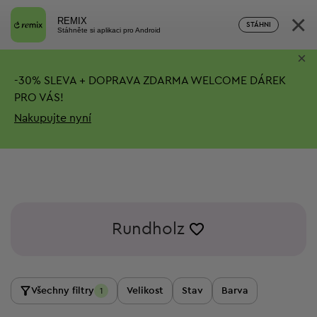
×
REMIX
STÁHNI
Stáhněte si aplikaci pro Android
×
-
30%
SLEVA + DOPRAVA ZDARMA
WELCOME DÁREK
PRO VÁS!
Nakupujte nyní
Rundholz
Všechny filtry
Velikost
Stav
Barva
1