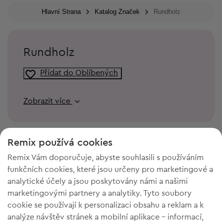
Hlavní Strana
Katalog Značek
Rundholz
Rundholz
Přídat do Oblíbených
Zobrazit více
Remix používá cookies
Remix Vám doporučuje, abyste souhlasili s používáním
funkčních cookies, které jsou určeny pro marketingové a
analytické účely a jsou poskytovány námi a našimi
marketingovými partnery a analytiky. Tyto soubory
cookie se používají k personalizaci obsahu a reklam a k
analýze návštěv stránek a mobilní aplikace - informací,
POTŘEBUJETE PROSTOR VE