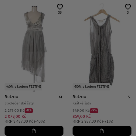
38
3
-40% s kódem FESTIVE
-50% s kódem FESTIVE
Rutzou
Rutzou
M
S
Společenské šaty
Krátké šaty
Původní cena:
Původní cena:
2 279,00 Kč
-8%
949,00 Kč
-9%
Discount Price:
Discount Price:
Snížená cena:
Snížená cena:
2 079,00 Kč
859,00 Kč
Doporučená cena:
Doporučená cena:
RRP
3 487,00 Kč (-40%)
RRP
2 987,00 Kč (-71%)