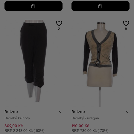
2
9
Rutzou
Rutzou
S
S
Dámské kalhoty
Dámský kardigan
809,00 Kč
190,00 Kč
Doporučená cena:
Doporučená cena:
RRP
2 243,00 Kč (-63%)
RRP
730,00 Kč (-73%)