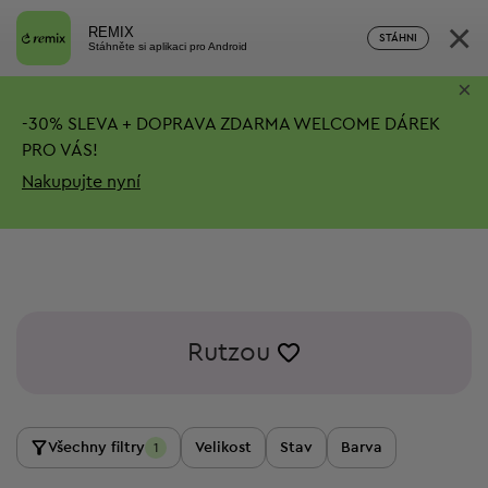
×
REMIX
STÁHNI
Stáhněte si aplikaci pro Android
×
-
30%
SLEVA + DOPRAVA ZDARMA
WELCOME DÁREK
PRO VÁS!
Nakupujte nyní
Rutzou
Všechny filtry
Velikost
Stav
Barva
1