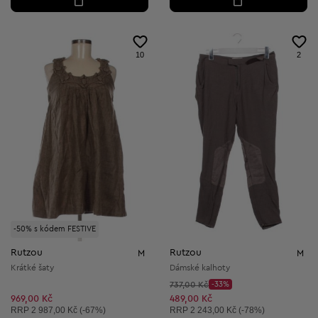
10
2
-50% s kódem FESTIVE
Rutzou
Rutzou
M
M
Krátké šaty
Dámské kalhoty
Původní cena:
737,00 Kč
-33%
Discount Price:
Snížená cena:
969,00 Kč
489,00 Kč
Doporučená cena:
Doporučená cena:
RRP
2 987,00 Kč (-67%)
RRP
2 243,00 Kč (-78%)