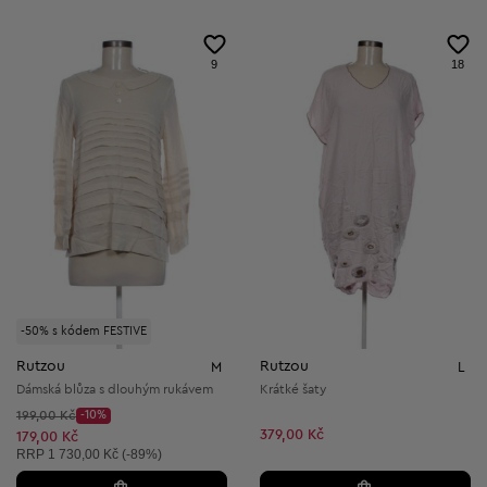
9
18
-50% s kódem FESTIVE
Rutzou
Rutzou
M
L
Dámská blůza s dlouhým rukávem
Krátké šaty
Původní cena:
199,00 Kč
-10%
Discount Price:
379,00 Kč
Snížená cena:
179,00 Kč
Doporučená cena:
RRP
1 730,00 Kč (-89%)