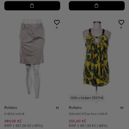
4
5
-50% s kódem FESTIVE
Rutzou
Rutzou
M
M
Krátká sukně
Dámská blůza bez rukávů
289,00 Kč
233,00 Kč
Doporučená cena:
Doporučená cena:
RRP
1 987,00 Kč (-85%)
RRP
1 987,00 Kč (-88%)