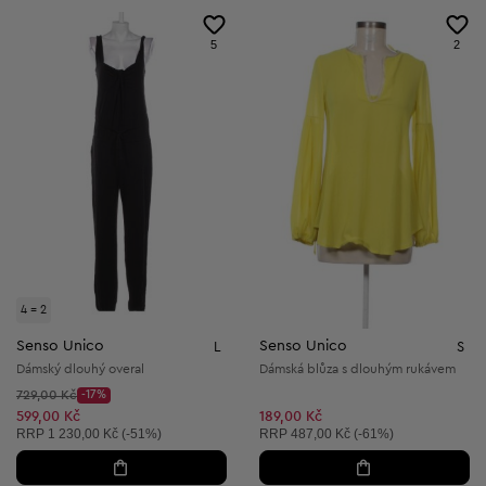
5
2
4 = 2
Senso Unico
Senso Unico
L
S
Dámský dlouhý overal
Dámská blůza s dlouhým rukávem
Původní cena:
729,00 Kč
-17%
Discount Price:
Snížená cena:
599,00 Kč
189,00 Kč
Doporučená cena:
Doporučená cena:
RRP
1 230,00 Kč (-51%)
RRP
487,00 Kč (-61%)