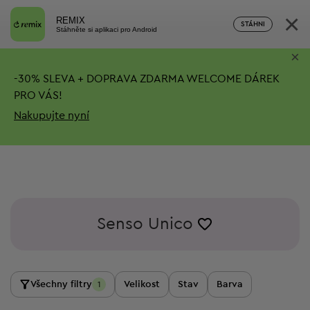
×
REMIX
STÁHNI
Stáhněte si aplikaci pro Android
×
-
30%
SLEVA + DOPRAVA ZDARMA
WELCOME DÁREK
PRO VÁS!
Nakupujte nyní
Senso Unico
Všechny filtry
Velikost
Stav
Barva
1