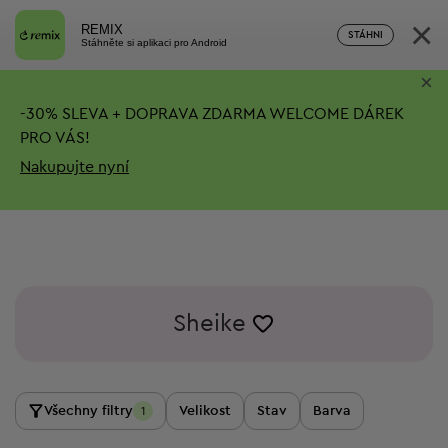
×
REMIX
STÁHNI
Stáhněte si aplikaci pro Android
×
-
30%
SLEVA + DOPRAVA ZDARMA
WELCOME DÁREK
PRO VÁS!
Nakupujte nyní
Sheike
Všechny filtry
Velikost
Stav
Barva
1