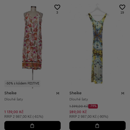
3
19
-50% s kódem FESTIVE
Sheike
Sheike
M
M
Dlouhé šaty
Dlouhé šaty
Původní cena:
1 399,00 Kč
-79%
Discount Price:
Snížená cena:
1 139,00 Kč
289,00 Kč
Doporučená cena:
Doporučená cena:
RRP
2 987,00 Kč (-61%)
RRP
2 987,00 Kč (-90%)