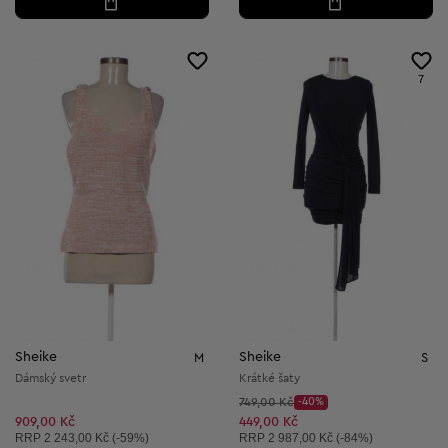
7
Sheike
Sheike
M
S
Dámský svetr
Krátké šaty
Původní cena:
749,00 Kč
-40%
Discount Price:
Snížená cena:
909,00 Kč
449,00 Kč
Doporučená cena:
Doporučená cena:
RRP
2 243,00 Kč (-59%)
RRP
2 987,00 Kč (-84%)