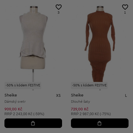
3
1
-50% s kódem FESTIVE
-50% s kódem FESTIVE
Sheike
Sheike
XS
L
Dámský svetr
Dlouhé šaty
909,00 Kč
729,00 Kč
Doporučená cena:
Doporučená cena:
RRP
2 243,00 Kč (-59%)
RRP
2 987,00 Kč (-75%)