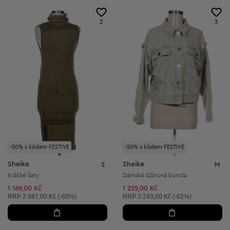
2
3
-50% s kódem FESTIVE
-50% s kódem FESTIVE
Sheike
Sheike
S
M
Krátké šaty
Dámská džínová bunda
1 169,00 Kč
1 229,00 Kč
Doporučená cena:
Doporučená cena:
RRP
2 987,00 Kč (-60%)
RRP
3 243,00 Kč (-62%)