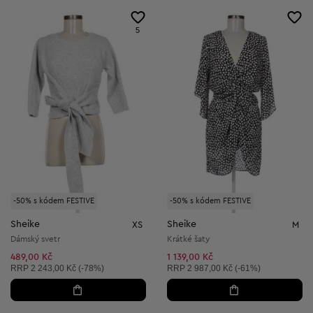
5
-50% s kódem FESTIVE
-50% s kódem FESTIVE
Sheike
Sheike
XS
M
Dámský svetr
Krátké šaty
489,00 Kč
1 139,00 Kč
Doporučená cena:
Doporučená cena:
RRP
2 243,00 Kč (-78%)
RRP
2 987,00 Kč (-61%)