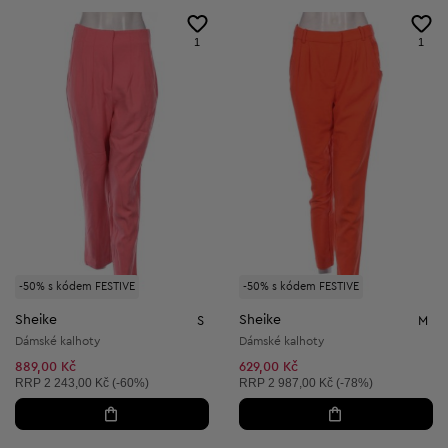
1
1
-50% s kódem FESTIVE
-50% s kódem FESTIVE
Sheike
Sheike
S
M
Dámské kalhoty
Dámské kalhoty
889,00 Kč
629,00 Kč
Doporučená cena:
Doporučená cena:
RRP
2 243,00 Kč (-60%)
RRP
2 987,00 Kč (-78%)