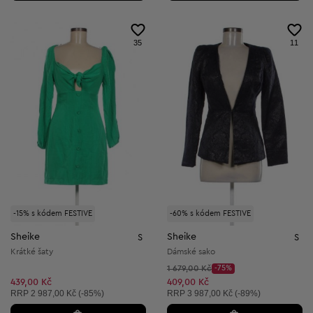
35
11
-15% s kódem FESTIVE
-60% s kódem FESTIVE
Sheike
Sheike
S
S
Krátké šaty
Dámské sako
Původní cena:
1 679,00 Kč
-75%
Discount Price:
Snížená cena:
439,00 Kč
409,00 Kč
Doporučená cena:
Doporučená cena:
RRP
2 987,00 Kč (-85%)
RRP
3 987,00 Kč (-89%)