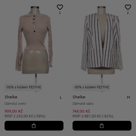
1
2
-50% s kódem FESTIVE
-50% s kódem FESTIVE
Sheike
Sheike
L
M
Dámský svetr
Dámské sako
909,00 Kč
749,00 Kč
Doporučená cena:
Doporučená cena:
RRP
2 243,00 Kč (-59%)
RRP
3 987,00 Kč (-81%)