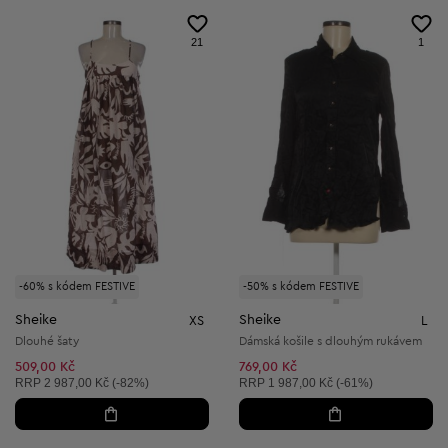
21
1
-60% s kódem FESTIVE
-50% s kódem FESTIVE
Sheike
Sheike
XS
L
Dlouhé šaty
Dámská košile s dlouhým rukávem
509,00 Kč
769,00 Kč
Doporučená cena:
Doporučená cena:
RRP
2 987,00 Kč (-82%)
RRP
1 987,00 Kč (-61%)