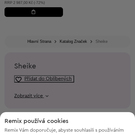
Doporučená cena:
RRP
2 987,00 Kč (-72%)
Hlavní Strana
Katalog Značek
Sheike
Sheike
Přídat do Oblíbených
Zobrazit více
Remix používá cookies
Remix Vám doporučuje, abyste souhlasili s používáním