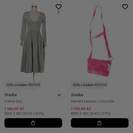
2
-50% s kódem FESTIVE
-50% s kódem FESTIVE
Sheike
Sheike
M
Krátké šaty
Dámská kabelka z eko kůže
1 169,00 Kč
1 799,00 Kč
Doporučená cena:
Doporučená cena:
RRP
2 987,00 Kč (-60%)
RRP
2 487,00 Kč (-27%)