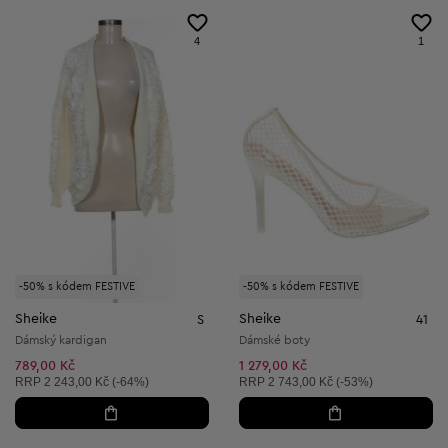
4
1
-50% s kódem FESTIVE
-50% s kódem FESTIVE
Sheike
Sheike
S
41
Dámský kardigan
Dámské boty
789,00 Kč
1 279,00 Kč
Doporučená cena:
Doporučená cena:
RRP
2 243,00 Kč (-64%)
RRP
2 743,00 Kč (-53%)