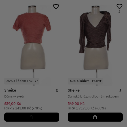
2
-50% s kódem FESTIVE
-50% s kódem FESTIVE
Sheike
Sheike
S
S
Dámský svetr
Dámská blůza s dlouhým rukávem
659,00 Kč
549,00 Kč
Doporučená cena:
Doporučená cena:
RRP
2 243,00 Kč (-70%)
RRP
1 717,00 Kč (-68%)