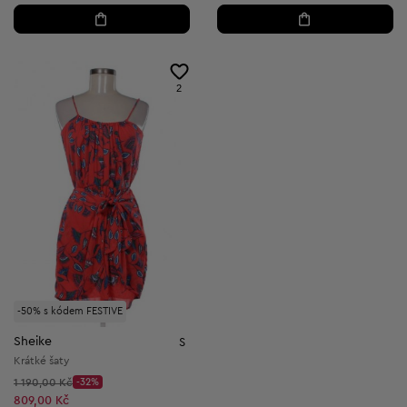
2
-50% s kódem FESTIVE
Sheike
S
Krátké šaty
Původní cena:
1 190,00 Kč
-32%
Discount Price:
Snížená cena:
809,00 Kč