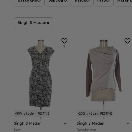
Kategorie
Velikost
Barva
Stav
Materiá
×
Singh S Madan
3
-50% s kódem FESTIVE
-20% s kódem FESTIVE
Singh S Madan
Singh S Madan
M
M
Šaty
Dámský svetr