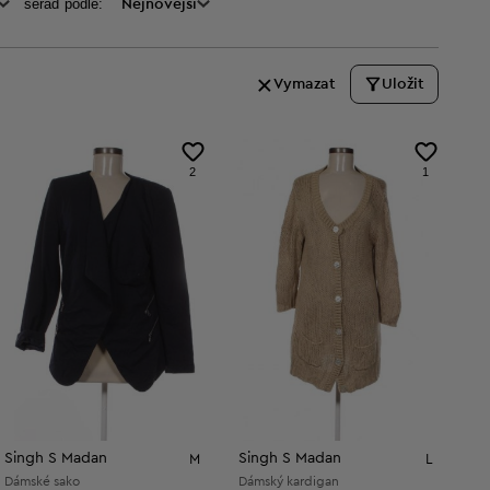
seraď podle:
Nejnovější
Vymazat
Uložit
2
1
Singh S Madan
Singh S Madan
M
L
Dámské sako
Dámský kardigan