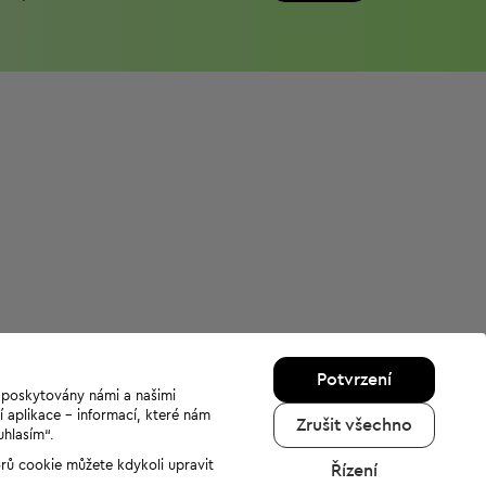
Potvrzení
u poskytovány námi a našimi
í aplikace - informací, které nám
Zrušit všechno
uhlasím“.
orů cookie můžete kdykoli upravit
Řízení