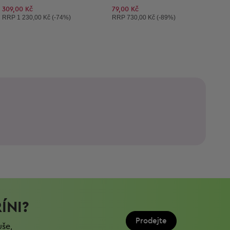
309,00 Kč
79,00 Kč
Doporučená cena:
Doporučená cena:
RRP
1 230,00 Kč (-74%)
RRP
730,00 Kč (-89%)
ÍNI?
Prodejte
uše,