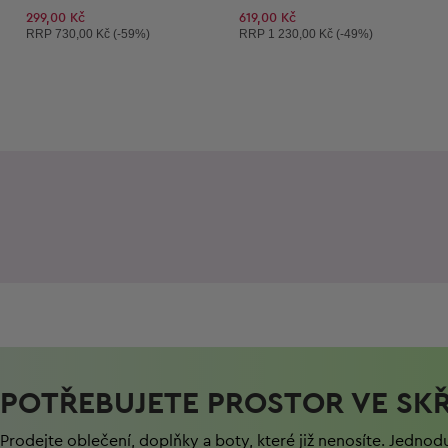
299,00 Kč
619,00 Kč
Doporučená cena:
Doporučená cena:
RRP
730,00 Kč (-59%)
RRP
1 230,00 Kč (-49%)
POTŘEBUJETE PROSTOR VE SKŘ
Prodejte oblečení, doplňky a boty, které již nenosíte. Jednod