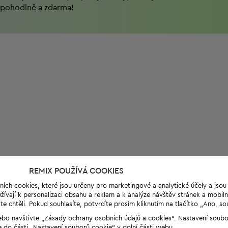
pohodlně a zdarma!
REMIX POUŽÍVÁ COOKIES
ních cookies, které jsou určeny pro marketingové a analytické účely a jso
ívají k personalizaci obsahu a reklam a k analýze návštěv stránek a mobiln
e chtěli. Pokud souhlasíte, potvrďte prosím kliknutím na tlačítko „Ano, so
“ nebo navštivte „Zásady ochrany osobních údajů a cookies“. Nastavení soub
e do části „Nastavení souborů cookie“ v dolní části webu.