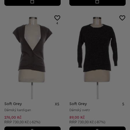
4
Soft Grey
Soft Grey
XS
S
Dámský kardigan
Dámský svetr
276,00 Kč
89,00 Kč
Doporučená cena:
Doporučená cena:
RRP
730,00 Kč (-62%)
RRP
730,00 Kč (-87%)