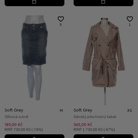
5
1
Soft Grey
Soft Grey
M
XS
Džínová sukně
Dámský přechodný kabát
189,00 Kč
563,00 Kč
Doporučená cena:
Doporučená cena:
RRP
730,00 Kč (-74%)
RRP
1 730,00 Kč (-67%)