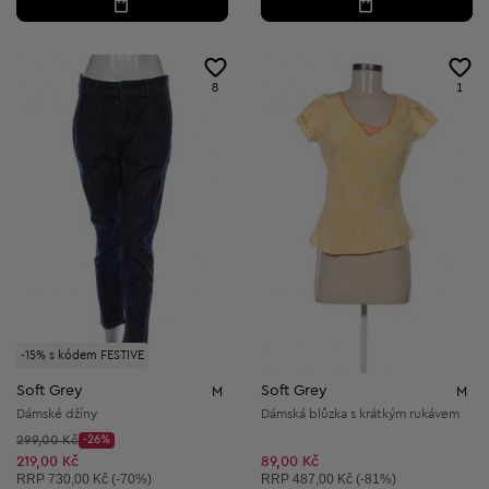
8
1
-15% s kódem FESTIVE
Soft Grey
Soft Grey
M
M
Dámské džíny
Dámská blůzka s krátkým rukávem
Původní cena:
299,00 Kč
-26%
Discount Price:
Snížená cena:
219,00 Kč
89,00 Kč
Doporučená cena:
Doporučená cena:
RRP
730,00 Kč (-70%)
RRP
487,00 Kč (-81%)