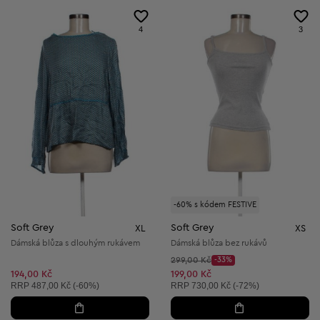
4
3
-60% s kódem FESTIVE
Soft Grey
Soft Grey
XL
XS
Dámská blůza s dlouhým rukávem
Dámská blůza bez rukávů
Původní cena:
299,00 Kč
-33%
Discount Price:
Snížená cena:
194,00 Kč
199,00 Kč
Doporučená cena:
Doporučená cena:
RRP
487,00 Kč (-60%)
RRP
730,00 Kč (-72%)