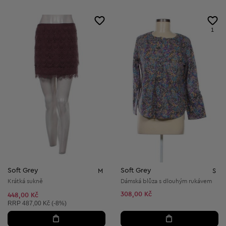
1
Soft Grey
Soft Grey
M
S
Krátká sukně
Dámská blůza s dlouhým rukávem
308,00 Kč
448,00 Kč
Doporučená cena:
RRP
487,00 Kč (-8%)