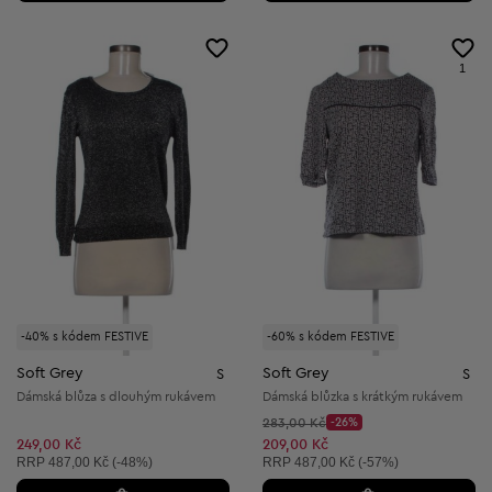
1
-40% s kódem FESTIVE
-60% s kódem FESTIVE
Soft Grey
Soft Grey
S
S
Dámská blůza s dlouhým rukávem
Dámská blůzka s krátkým rukávem
Původní cena:
283,00 Kč
-26%
Discount Price:
Snížená cena:
249,00 Kč
209,00 Kč
Doporučená cena:
Doporučená cena:
RRP
487,00 Kč (-48%)
RRP
487,00 Kč (-57%)