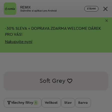
×
REMIX
STÁHNI
Stáhněte si aplikaci pro Android
×
-
30%
SLEVA + DOPRAVA ZDARMA
WELCOME DÁREK
PRO VÁS!
Nakupujte nyní
Soft Grey
Všechny filtry
Velikost
Stav
Barva
1