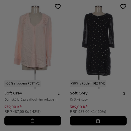
-50% s kódem FESTIVE
-50% s kódem FESTIVE
Soft Grey
Soft Grey
L
S
Dámská blůza s dlouhým rukávem
Krátké šaty
279,00 Kč
389,00 Kč
Doporučená cena:
Doporučená cena:
RRP
487,00 Kč (-42%)
RRP
987,00 Kč (-60%)