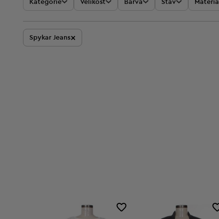
Kategorie
Velikost
Barva
Stav
Materiá
×
Spykar Jeans