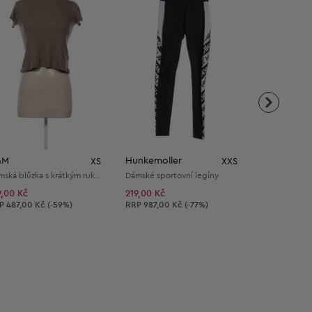
&M
Hunkemoller
Bez značky
XS
XXS
Dámská blůzka s krátkým rukávem
Dámské sportovní legíny
9,00 Kč
219,00 Kč
159,00 Kč
poručená cena:
Doporučená cena:
Doporučená 
RP
487,00 Kč (-59%)
RRP
987,00 Kč (-77%)
RRP
487,00 