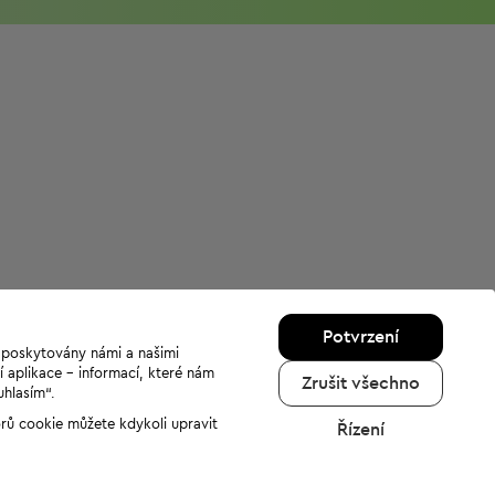
Potvrzení
u poskytovány námi a našimi
í aplikace - informací, které nám
Zrušit všechno
uhlasím“.
orů cookie můžete kdykoli upravit
Řízení