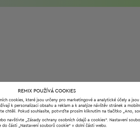
REMIX POUŽÍVÁ COOKIES
ních cookies, které jsou určeny pro marketingové a analytické účely a jso
ívají k personalizaci obsahu a reklam a k analýze návštěv stránek a mobiln
e chtěli. Pokud souhlasíte, potvrďte prosím kliknutím na tlačítko „Ano, so
“ nebo navštivte „Zásady ochrany osobních údajů a cookies“. Nastavení soub
e do části „Nastavení souborů cookie“ v dolní části webu.