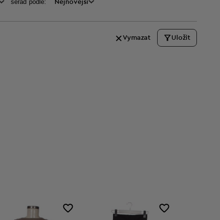
seraď podle:
Nejnovější
Vymazat
Uložit