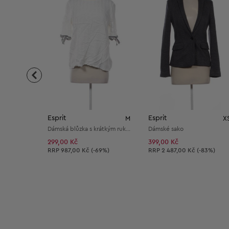
Esprit
Esprit
M
X
Dámská blůzka s krátkým rukávem
Dámské sako
299,00 Kč
399,00 Kč
Doporučená cena:
Doporučená cena:
RRP
987,00 Kč (-69%)
RRP
2 487,00 Kč (-83%)