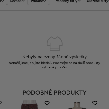
l
Sezóna
Přidané
Akce
Všechny filtry
Cena
Uložené filtry
Nebyly nalezeny žádné výsledky
Nenašli jsme, co jste hledali. Podívejte se na další produkty
vybrané pro Vás:
PODOBNÉ PRODUKTY