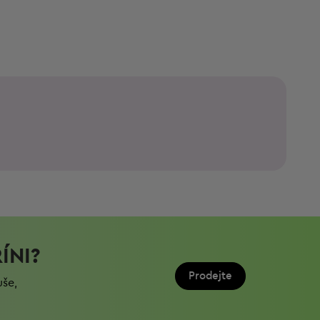
ÍNI?
Prodejte
uše,