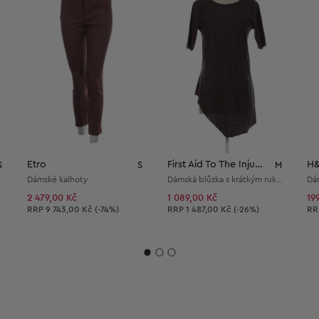
Etro
First Aid To The Injured
H
S
S
M
Dámské kalhoty
Dámská blůzka s krátkým rukávem
2 479,00 Kč
1 089,00 Kč
19
Doporučená cena:
Doporučená cena:
Do
RRP
9 743,00 Kč (-74%)
RRP
1 487,00 Kč (-26%)
R