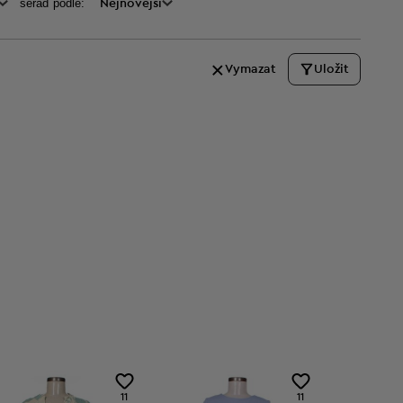
seraď podle:
Nejnovější
Vymazat
Uložit
11
11