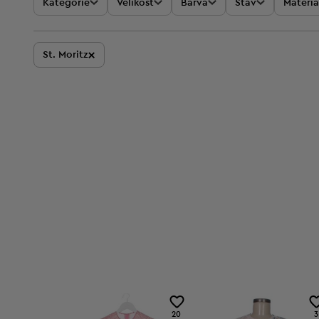
Kategorie
Velikost
Barva
Stav
Materiá
×
St. Moritz
20
3