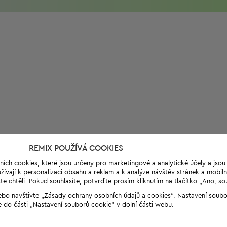
REMIX POUŽÍVÁ COOKIES
ních cookies, které jsou určeny pro marketingové a analytické účely a jso
ívají k personalizaci obsahu a reklam a k analýze návštěv stránek a mobiln
e chtěli. Pokud souhlasíte, potvrďte prosím kliknutím na tlačítko „Ano, so
“ nebo navštivte „Zásady ochrany osobních údajů a cookies“. Nastavení soub
e do části „Nastavení souborů cookie“ v dolní části webu.