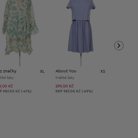
z značky
About You
Bez značky
XL
XS
tké šaty
Krátké šaty
Dámská kabel
1 367,00 Kč
9,00 Kč
299,00 Kč
poručená cena:
Doporučená cena:
RP
987,00 Kč (-41%)
RRP
987,00 Kč (-69%)