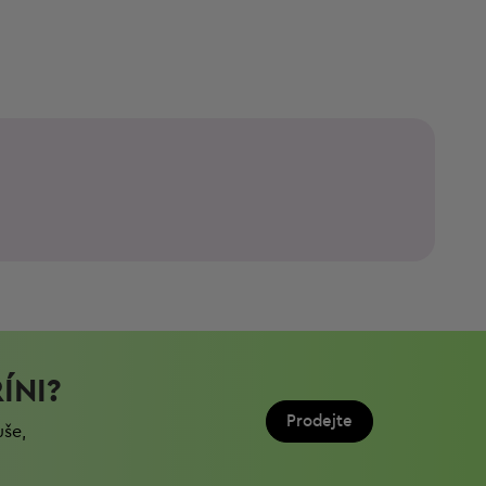
ÍNI?
Prodejte
uše,