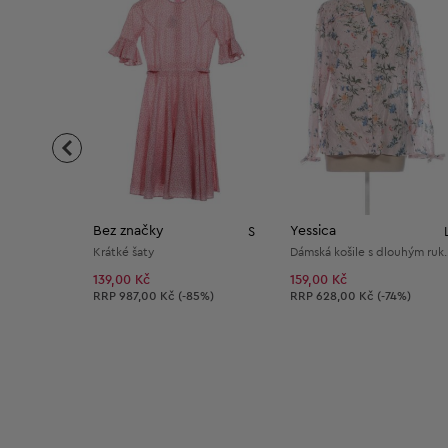
Bez značky
Yessica
S
Krátké šaty
Dámská košile s
139,00 Kč
159,00 Kč
Doporučená cena:
Doporučená cena:
RRP
987,00 Kč (-85%)
RRP
628,00 Kč (-74%)