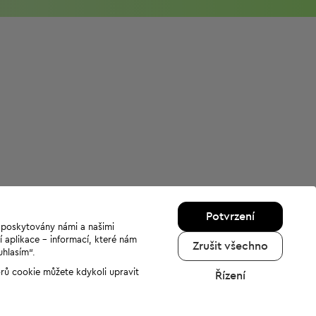
Potvrzení
u poskytovány námi a našimi
í aplikace - informací, které nám
Zrušit všechno
uhlasím“.
orů cookie můžete kdykoli upravit
Řízení