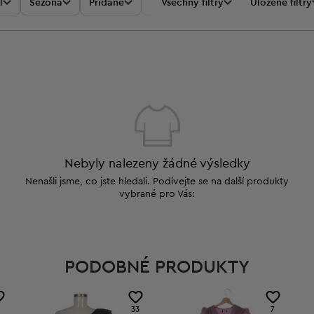
l
Sezóna
Přidané
Akce
Všechny filtry
Cena
Uložené filtry
Nebyly nalezeny žádné výsledky
Nenašli jsme, co jste hledali. Podívejte se na další produkty
vybrané pro Vás:
PODOBNÉ PRODUKTY
33
7