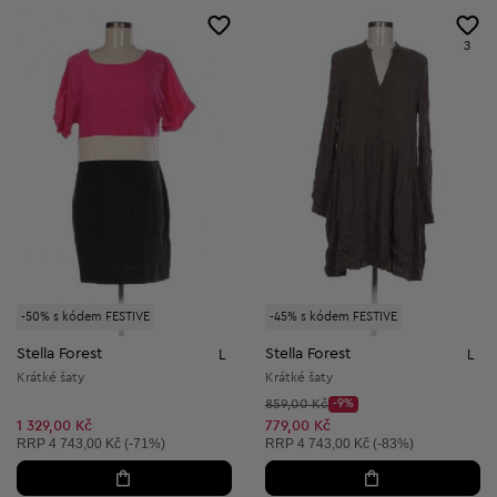
3
-50% s kódem FESTIVE
-45% s kódem FESTIVE
Stella Forest
Stella Forest
L
L
Krátké šaty
Krátké šaty
Původní cena:
859,00 Kč
-9%
Discount Price:
Snížená cena:
1 329,00 Kč
779,00 Kč
Doporučená cena:
Doporučená cena:
RRP
4 743,00 Kč (-71%)
RRP
4 743,00 Kč (-83%)