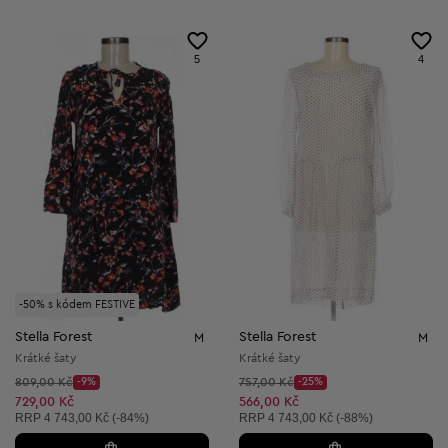
5
4
-50% s kódem FESTIVE
Stella Forest
Stella Forest
M
M
Krátké šaty
Krátké šaty
Původní cena:
Původní cena:
809,00 Kč
-9%
757,00 Kč
-25%
Discount Price:
Discount Price:
Snížená cena:
Snížená cena:
729,00 Kč
566,00 Kč
Doporučená cena:
Doporučená cena:
RRP
4 743,00 Kč (-84%)
RRP
4 743,00 Kč (-88%)