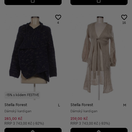
4
16
-15% s kódem FESTIVE
Stella Forest
Stella Forest
L
M
Dámský kardigan
Dámský kardigan
285,00 Kč
259,00 Kč
Doporučená cena:
Doporučená cena:
RRP
3 743,00 Kč (-92%)
RRP
3 743,00 Kč (-93%)