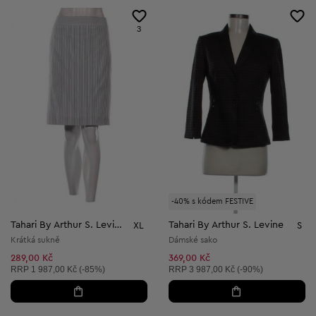
3
-40% s kódem FESTIVE
Tahari By Arthur S. Levine
Tahari By Arthur S. Levine
XL
S
Krátká sukně
Dámské sako
289,00 Kč
369,00 Kč
Doporučená cena:
Doporučená cena:
RRP
1 987,00 Kč (-85%)
RRP
3 987,00 Kč (-90%)