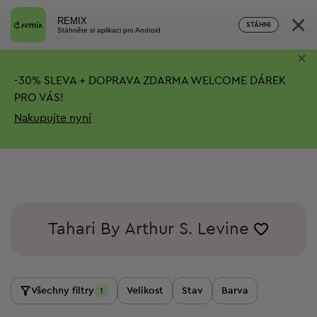
×
REMIX
STÁHNI
Stáhněte si aplikaci pro Android
×
-
30%
SLEVA + DOPRAVA ZDARMA
WELCOME DÁREK
PRO VÁS!
Nakupujte nyní
Tahari By Arthur S. Levine
Všechny filtry
Velikost
Stav
Barva
1