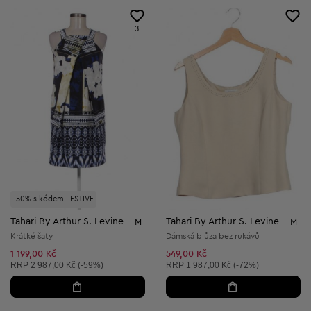
3
-50% s kódem FESTIVE
Tahari By Arthur S. Levine
Tahari By Arthur S. Levine
M
M
Krátké šaty
Dámská blůza bez rukávů
1 199,00 Kč
549,00 Kč
Doporučená cena:
Doporučená cena:
RRP
2 987,00 Kč (-59%)
RRP
1 987,00 Kč (-72%)