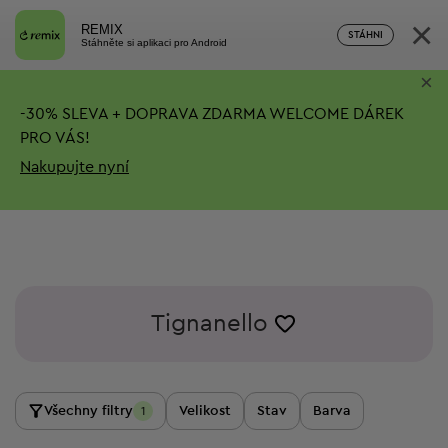
×
REMIX
STÁHNI
Stáhněte si aplikaci pro Android
×
-
30%
SLEVA + DOPRAVA ZDARMA
WELCOME DÁREK
PRO VÁS!
Nakupujte nyní
Tignanello
Všechny filtry
Velikost
Stav
Barva
1