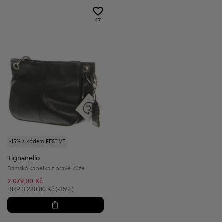
47
-15% s kódem FESTIVE
Tignanello
Dámská kabelka z pravé kůže
2 079,00 Kč
Doporučená cena:
RRP
3 230,00 Kč (-35%)