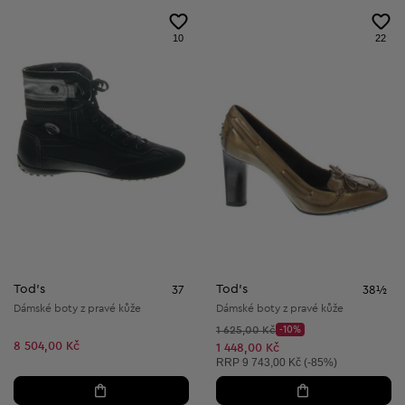
10
22
Tod's
Tod's
37
38½
Dámské boty z pravé kůže
Dámské boty z pravé kůže
Původní cena:
1 625,00 Kč
-10%
Discount Price:
8 504,00 Kč
Snížená cena:
1 448,00 Kč
Doporučená cena:
RRP
9 743,00 Kč (-85%)