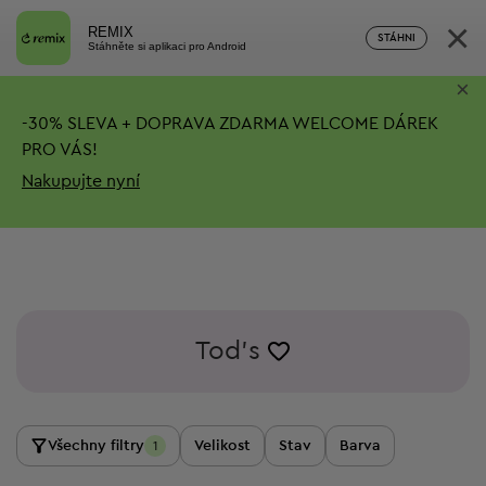
×
REMIX
STÁHNI
Stáhněte si aplikaci pro Android
×
-
30%
SLEVA + DOPRAVA ZDARMA
WELCOME DÁREK
PRO VÁS!
Nakupujte nyní
Tod's
Všechny filtry
Velikost
Stav
Barva
1