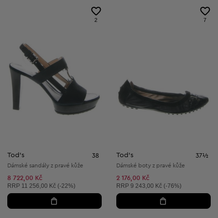
2
7
Tod's
Tod's
38
37½
Dámské sandály z pravé kůže
Dámské boty z pravé kůže
8 722,00 Kč
2 176,00 Kč
Doporučená cena:
Doporučená cena:
RRP
11 256,00 Kč (-22%)
RRP
9 243,00 Kč (-76%)