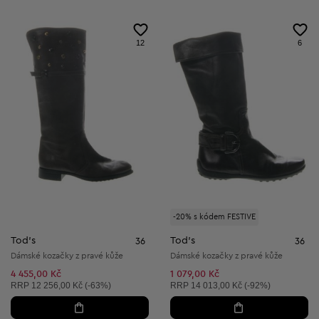
12
6
-20% s kódem FESTIVE
Tod's
Tod's
36
36
Dámské kozačky z pravé kůže
Dámské kozačky z pravé kůže
4 455,00 Kč
1 079,00 Kč
Doporučená cena:
Doporučená cena:
RRP
12 256,00 Kč (-63%)
RRP
14 013,00 Kč (-92%)