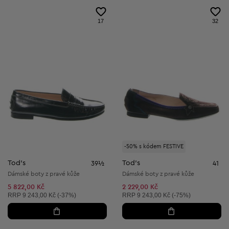
17
32
-50% s kódem FESTIVE
Tod's
Tod's
39½
41
Dámské boty z pravé kůže
Dámské boty z pravé kůže
5 822,00 Kč
2 229,00 Kč
Doporučená cena:
Doporučená cena:
RRP
9 243,00 Kč (-37%)
RRP
9 243,00 Kč (-75%)