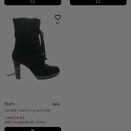
17
Tod's
36½
Dámské kozačky z pravé kůže
1 649,00 Kč
Doporučená cena:
RRP
10 500,00 Kč (-84%)