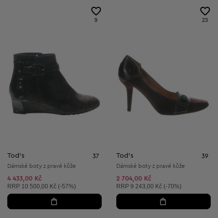
9
23
Tod's
Tod's
37
39
Dámské boty z pravé kůže
Dámské boty z pravé kůže
4 433,00 Kč
2 704,00 Kč
Doporučená cena:
Doporučená cena:
RRP
10 500,00 Kč (-57%)
RRP
9 243,00 Kč (-70%)