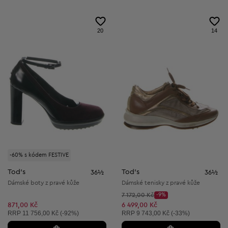
20
14
-60% s kódem FESTIVE
Tod's
Tod's
36½
36½
Dámské boty z pravé kůže
Dámské tenisky z pravé kůže
Původní cena:
7 172,00 Kč
-9%
Discount Price:
Snížená cena:
871,00 Kč
6 499,00 Kč
Doporučená cena:
Doporučená cena:
RRP
11 756,00 Kč (-92%)
RRP
9 743,00 Kč (-33%)