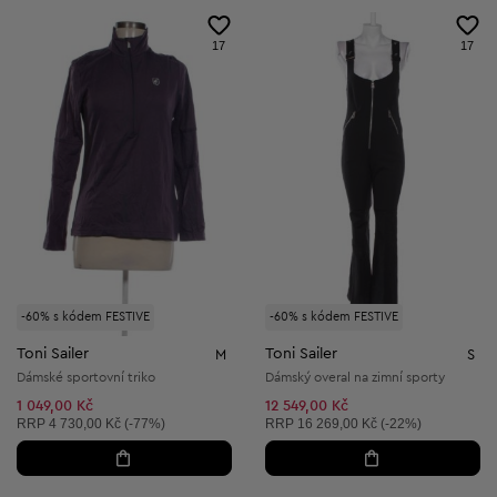
17
17
-60% s kódem FESTIVE
-60% s kódem FESTIVE
Toni Sailer
Toni Sailer
M
S
Dámské sportovní triko
Dámský overal na zimní sporty
1 049,00 Kč
12 549,00 Kč
Doporučená cena:
Doporučená cena:
RRP
4 730,00 Kč (-77%)
RRP
16 269,00 Kč (-22%)