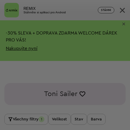
×
REMIX
STÁHNI
Stáhněte si aplikaci pro Android
×
-
30%
SLEVA + DOPRAVA ZDARMA
WELCOME DÁREK
PRO VÁS!
Nakupujte nyní
Toni Sailer
Všechny filtry
Velikost
Stav
Barva
1