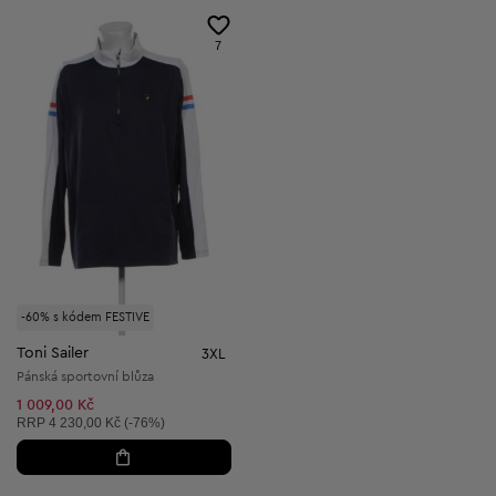
7
-60% s kódem FESTIVE
Toni Sailer
3XL
Pánská sportovní blůza
1 009,00 Kč
Doporučená cena:
RRP
4 230,00 Kč (-76%)