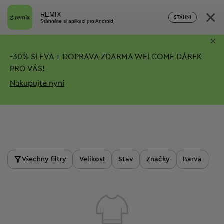
×
REMIX
STÁHNI
Stáhněte si aplikaci pro Android
×
-
30%
SLEVA + DOPRAVA ZDARMA
WELCOME DÁREK
PRO VÁS!
Nakupujte nyní
Produkty
Všechny filtry
Velikost
Stav
Značky
Barva