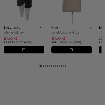
Bez značky
Nike
Bez
XL
M
Dámské kalhoty
Dámský sportovní top
Páns
199,00 Kč
539,00 Kč
289
Doporučená cena:
Doporučená cena:
Dopo
RRP
730,00 Kč (-72%)
RRP
1 217,00 Kč (-55%)
RRP