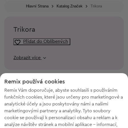
Hlavní Strana
Katalog Značek
Trikora
Trikora
Přídat do Oblíbených
Zobrazit více
Remix používá cookies
Remix Vám doporučuje, abyste souhlasili s používáním
funkčních cookies, které jsou určeny pro marketingové a
analytické účely a jsou poskytovány námi a našimi
marketingovými partnery a analytiky. Tyto soubory
cookie se používají k personalizaci obsahu a reklam a k
analýze návštěv stránek a mobilní aplikace - informací,
POTŘEBUJETE PROSTOR VE