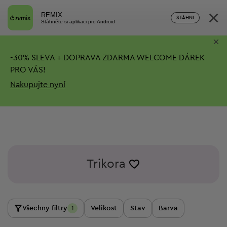
×
REMIX
STÁHNI
Stáhněte si aplikaci pro Android
×
-
30%
SLEVA + DOPRAVA ZDARMA
WELCOME DÁREK
PRO VÁS!
Nakupujte nyní
Trikora
Všechny filtry
Velikost
Stav
Barva
1