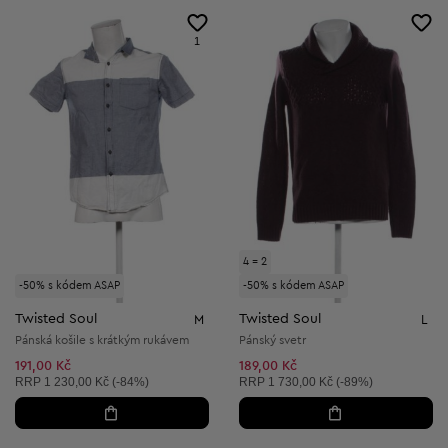
1
4 = 2
-50% s kódem ASAP
-50% s kódem ASAP
Twisted Soul
Twisted Soul
M
L
Pánská košile s krátkým rukávem
Pánský svetr
191,00 Kč
189,00 Kč
Doporučená cena:
Doporučená cena:
RRP
1 230,00 Kč (-84%)
RRP
1 730,00 Kč (-89%)