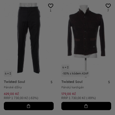
1
7
4 = 2
4 = 2
-50% s kódem ASAP
Twisted Soul
Twisted Soul
S
S
Pánské džíny
Pánský kardigán
629,00 Kč
179,00 Kč
Doporučená cena:
Doporučená cena:
RRP
1 730,00 Kč (-63%)
RRP
1 730,00 Kč (-89%)