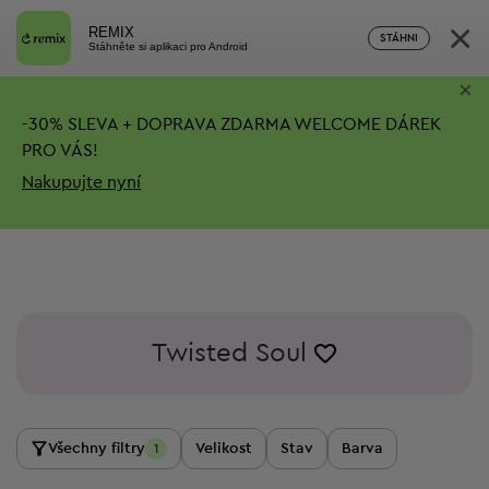
×
REMIX
STÁHNI
Stáhněte si aplikaci pro Android
×
-
30%
SLEVA + DOPRAVA ZDARMA
WELCOME DÁREK
PRO VÁS!
Nakupujte nyní
Twisted Soul
Všechny filtry
Velikost
Stav
Barva
1