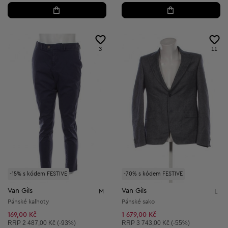
3
11
-15% s kódem FESTIVE
-70% s kódem FESTIVE
Van Gils
Van Gils
M
L
Pánské kalhoty
Pánské sako
169,00 Kč
1 679,00 Kč
Doporučená cena:
Doporučená cena:
RRP
2 487,00 Kč (-93%)
RRP
3 743,00 Kč (-55%)