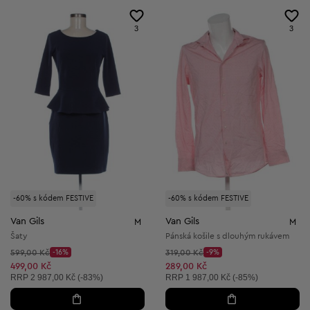
3
3
-60% s kódem FESTIVE
-60% s kódem FESTIVE
Van Gils
Van Gils
M
M
Šaty
Pánská košile s dlouhým rukávem
Původní cena:
Původní cena:
599,00 Kč
-16%
319,00 Kč
-9%
Discount Price:
Discount Price:
Snížená cena:
Snížená cena:
499,00 Kč
289,00 Kč
Doporučená cena:
Doporučená cena:
RRP
2 987,00 Kč (-83%)
RRP
1 987,00 Kč (-85%)