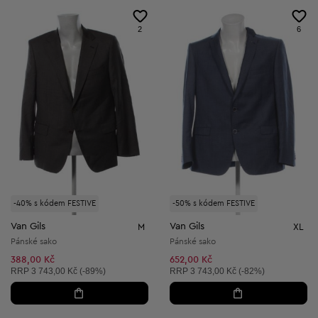
2
6
-40% s kódem FESTIVE
-50% s kódem FESTIVE
Van Gils
Van Gils
M
XL
Pánské sako
Pánské sako
388,00 Kč
652,00 Kč
Doporučená cena:
Doporučená cena:
RRP
3 743,00 Kč (-89%)
RRP
3 743,00 Kč (-82%)