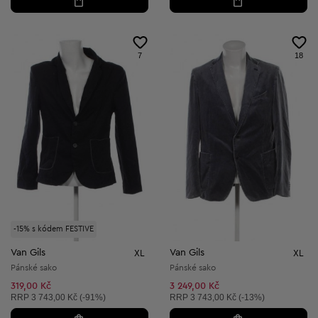
7
18
-15% s kódem FESTIVE
Van Gils
Van Gils
XL
XL
Pánské sako
Pánské sako
319,00 Kč
3 249,00 Kč
Doporučená cena:
Doporučená cena:
RRP
3 743,00 Kč (-91%)
RRP
3 743,00 Kč (-13%)