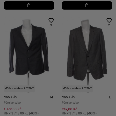
3
2
-15% s kódem FESTIVE
-15% s kódem FESTIVE
Van Gils
Van Gils
M
L
Pánské sako
Pánské sako
1 379,00 Kč
249,00 Kč
Doporučená cena:
Doporučená cena:
RRP
3 743,00 Kč (-63%)
RRP
3 743,00 Kč (-93%)