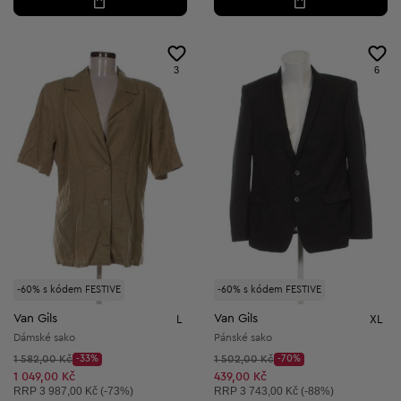
3
6
-60% s kódem FESTIVE
-60% s kódem FESTIVE
Van Gils
Van Gils
L
XL
Dámské sako
Pánské sako
Původní cena:
Původní cena:
1 582,00 Kč
-33%
1 502,00 Kč
-70%
Discount Price:
Discount Price:
Snížená cena:
Snížená cena:
1 049,00 Kč
439,00 Kč
Doporučená cena:
Doporučená cena:
RRP
3 987,00 Kč (-73%)
RRP
3 743,00 Kč (-88%)