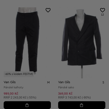
12
-60% s kódem FESTIVE
Van Gils
Van Gils
M
S
Pánské kalhoty
Pánské sako
989,00 Kč
369,00 Kč
Doporučená cena:
Doporučená cena:
RRP
2 243,00 Kč (-55%)
RRP
3 743,00 Kč (-90%)