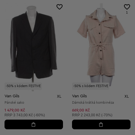
1
-50% s kódem FESTIVE
-50% s kódem FESTIVE
Van Gils
Van Gils
XL
XL
Pánské sako
Dámská krátká kombinéza
1 479,00 Kč
669,00 Kč
Doporučená cena:
Doporučená cena:
RRP
3 743,00 Kč (-60%)
RRP
2 243,00 Kč (-70%)