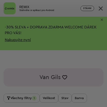
×
REMIX
STÁHNI
Stáhněte si aplikaci pro Android
×
-
30%
SLEVA + DOPRAVA ZDARMA
WELCOME DÁREK
PRO VÁS!
Nakupujte nyní
Van Gils
Všechny filtry
Velikost
Stav
Barva
1