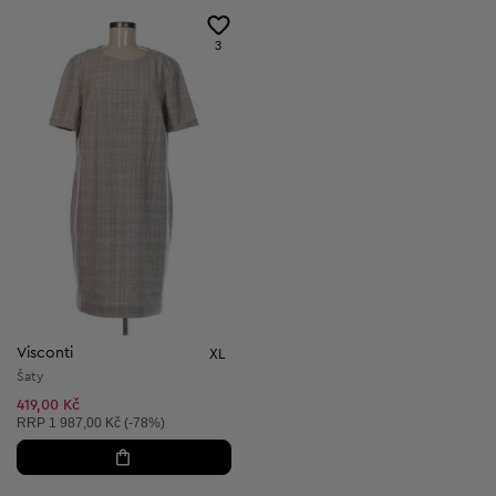
3
Visconti
XL
Šaty
419,00 Kč
Doporučená cena:
RRP
1 987,00 Kč (-78%)