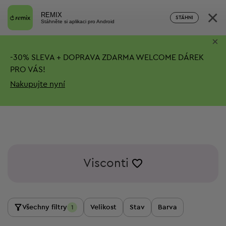
×
REMIX
STÁHNI
Stáhněte si aplikaci pro Android
×
-
30%
SLEVA + DOPRAVA ZDARMA
WELCOME DÁREK
PRO VÁS!
Nakupujte nyní
Visconti
Všechny filtry
Velikost
Stav
Barva
1