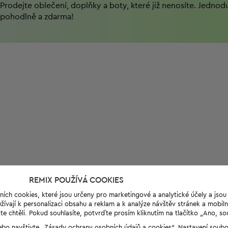
Prodejte oblečení, doplňky a boty, které již nenosíte. Jednod
pohodlně a zdarma!
REMIX POUŽÍVÁ COOKIES
ních cookies, které jsou určeny pro marketingové a analytické účely a jso
ívají k personalizaci obsahu a reklam a k analýze návštěv stránek a mobiln
e chtěli. Pokud souhlasíte, potvrďte prosím kliknutím na tlačítko „Ano, so
“ nebo navštivte „Zásady ochrany osobních údajů a cookies“. Nastavení soub