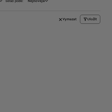
seraď podle:
Nejnovější
Vymazat
Uložit