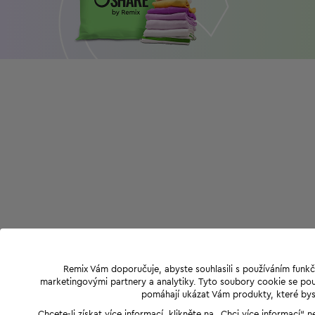
Remix Vám doporučuje, abyste souhlasili s používáním funkč
marketingovými partnery a analytiky. Tyto soubory cookie se použ
pomáhají ukázat Vám produkty, které byst
Chcete-li získat více informací, klikněte na „Chci více informací