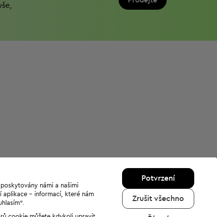
Prodejte
uše,
Potvrzení
u poskytovány námi a našimi
í aplikace - informací, které nám
Zrušit všechno
uhlasím“.
orů cookie můžete kdykoli upravit