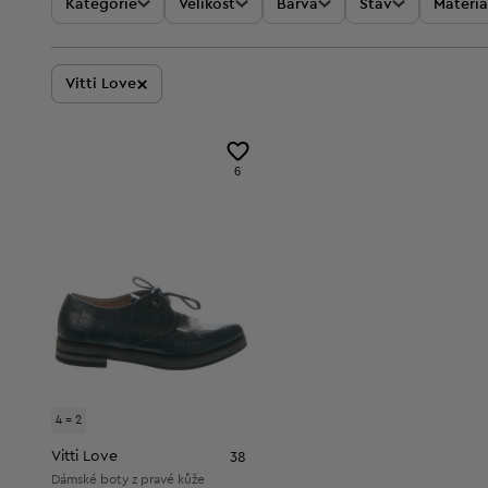
Kategorie
Velikost
Barva
Stav
Materiá
×
Vitti Love
6
4 = 2
Vitti Love
38
Dámské boty z pravé kůže