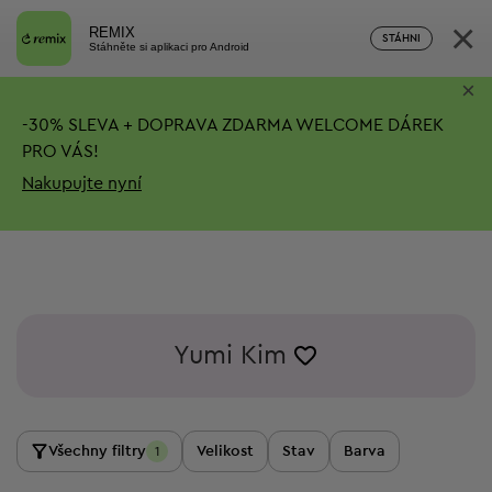
×
REMIX
STÁHNI
Stáhněte si aplikaci pro Android
×
-
30%
SLEVA + DOPRAVA ZDARMA
WELCOME DÁREK
PRO VÁS!
Nakupujte nyní
Yumi Kim
Všechny filtry
Velikost
Stav
Barva
1