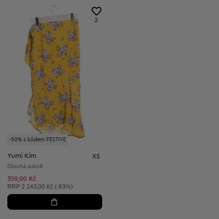
2
-50% s kódem FESTIVE
Yumi Kim
XS
Dlouhá sukně
359,00 Kč
Doporučená cena:
RRP
2 243,00 Kč (-83%)