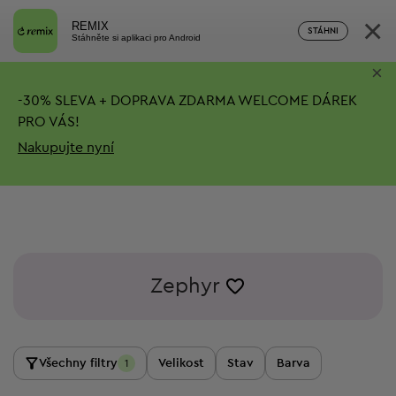
×
REMIX
STÁHNI
Stáhněte si aplikaci pro Android
×
-
30%
SLEVA + DOPRAVA ZDARMA
WELCOME DÁREK
PRO VÁS!
Nakupujte nyní
Zephyr
Všechny filtry
Velikost
Stav
Barva
1