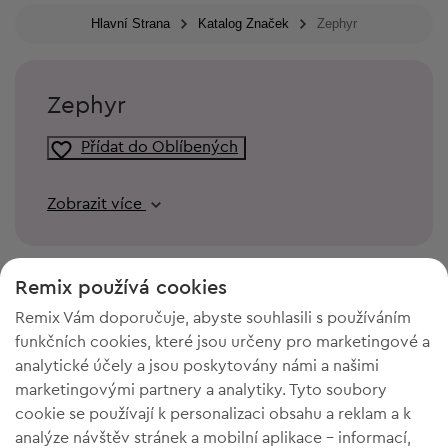
Hlavní Strana
Katalog Značek
Zephyr
Zephyr
Přídat do Oblíbených
Zobrazit více
Remix používá cookies
Remix Vám doporučuje, abyste souhlasili s používáním
funkčních cookies, které jsou určeny pro marketingové a
analytické účely a jsou poskytovány námi a našimi
marketingovými partnery a analytiky. Tyto soubory
cookie se používají k personalizaci obsahu a reklam a k
analýze návštěv stránek a mobilní aplikace - informací,
POTŘEBUJETE PROSTOR VE