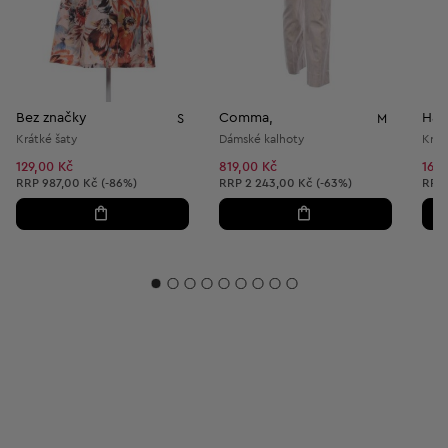
Bez značky
Comma,
H&M
S
M
Krátké šaty
Dámské kalhoty
Krát
129,00 Kč
819,00 Kč
169,
Doporučená cena:
Doporučená cena:
Dopo
RRP
987,00 Kč (-86%)
RRP
2 243,00 Kč (-63%)
RRP