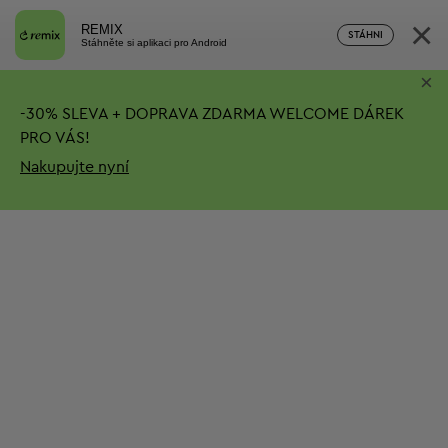
×
REMIX
STÁHNI
Stáhněte si aplikaci pro Android
×
-
30%
SLEVA + DOPRAVA ZDARMA
WELCOME DÁREK
PRO VÁS!
Nakupujte nyní